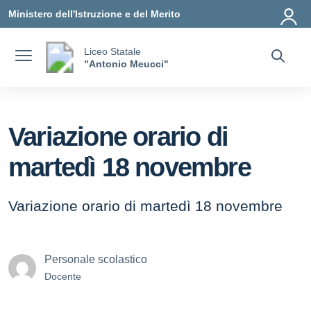
Vai ai contenuti
Vai al menu di navigazione
Vai al footer
Ministero dell'Istruzione e del Merito
Liceo Statale
"Antonio Meucci"
Variazione orario di
martedì 18 novembre
Variazione orario di martedì 18 novembre
Personale scolastico
Docente