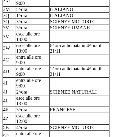
3M
9:00
3M
5^ora
ITALIANO
3Q
1^ora
ITALIANO
3Q
3^ora
SCIENZE MOTORIE
3V
3^ora
SCIENZE UMANE
esce alle ore
3V
13:00
esce alle ore
6^ora anticipata in 4^ora il
3W
13:00
21/11
entra alle ore
4C
9:00
entra alle ore
1^ora anticipata in 4^ora il
4D
9:00
21/11
entra alle ore
4J
9:00
4J
2^ora
SCIENZE NATURALI
esce alle ore
4J
13:00
4K
3^ora
FRANCESE
esce alle ore
4Z
12:00
5B
4^ora
SCIENZE MOTORIE
entra alle ore
5C