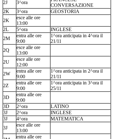
2J
3^ora
CONVERSAZIONE
2K
3^ora
GEOSTORIA
esce alle ore
2K
13:00
2L
5^ora
INGLESE
entra alle ore
1^ora anticipata in 4^ora il
2M
9:00
21/11
esce alle ore
2Q
13:00
esce alle ore
2U
12:00
entra alle ore
1^ora anticipata in 2^ora il
2W
9:00
21/11
entra alle ore
1^ora anticipata in 3^ora il
2Z
9:00
25/11
entra alle ore
3D
9:00
3D
2^ora
LATINO
3J
2^ora
INGLESE
3J
4^ora
MATEMATICA
esce alle ore
3J
13:00
entra alle ore