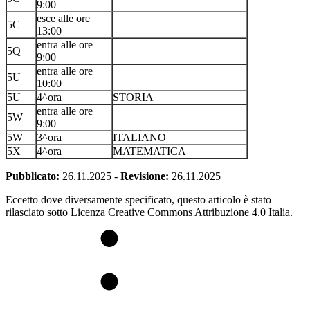
9:00
esce alle ore
5C
13:00
entra alle ore
5Q
9:00
entra alle ore
5U
10:00
5U
4^ora
STORIA
entra alle ore
5W
9:00
5W
3^ora
ITALIANO
5X
4^ora
MATEMATICA
Pubblicato:
26.11.2025
-
Revisione:
26.11.2025
Eccetto dove diversamente specificato, questo articolo è stato
rilasciato sotto Licenza Creative Commons Attribuzione 4.0 Italia.