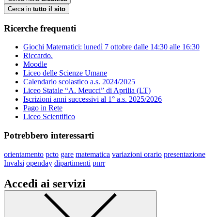
Cerca in
tutto il sito
Ricerche frequenti
Giochi Matematici: lunedì 7 ottobre dalle 14:30 alle 16:30
Riccardo.
Moodle
Liceo delle Scienze Umane
Calendario scolastico a.s. 2024/2025
Liceo Statale “A. Meucci” di Aprilia (LT)
Iscrizioni anni successivi al 1° a.s. 2025/2026
Pago in Rete
Liceo Scientifico
Potrebbero interessarti
orientamento
pcto
gare
matematica
variazioni orario
presentazione
Invalsi
openday
dipartimenti
pnrr
Accedi ai servizi