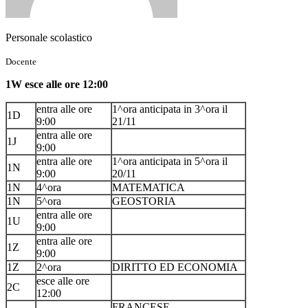
Personale scolastico
Docente
1W esce alle ore 12:00
entra alle ore
1^ora anticipata in 3^ora il
1D
9:00
21/11
entra alle ore
1J
9:00
entra alle ore
1^ora anticipata in 5^ora il
1N
9:00
20/11
1N
4^ora
MATEMATICA
1N
5^ora
GEOSTORIA
entra alle ore
1U
9:00
entra alle ore
1Z
9:00
1Z
2^ora
DIRITTO ED ECONOMIA
esce alle ore
2C
12:00
FRANCESE