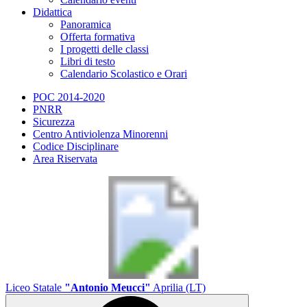
Didattica
Panoramica
Offerta formativa
I progetti delle classi
Libri di testo
Calendario Scolastico e Orari
POC 2014-2020
PNRR
Sicurezza
Centro Antiviolenza Minorenni
Codice Disciplinare
Area Riservata
Liceo Statale
"Antonio Meucci"
Aprilia (LT)