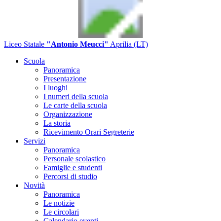
Liceo Statale
"Antonio Meucci"
Aprilia (LT)
Scuola
Panoramica
Presentazione
I luoghi
I numeri della scuola
Le carte della scuola
Organizzazione
La storia
Ricevimento Orari Segreterie
Servizi
Panoramica
Personale scolastico
Famiglie e studenti
Percorsi di studio
Novità
Panoramica
Le notizie
Le circolari
Calendario eventi