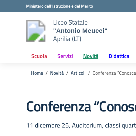
Vai ai contenuti
Vai al menu di navigazione
Vai al footer
Ministero dell'Istruzione e del Merito
Liceo Statale
"Antonio Meucci"
Aprilia (LT)
Scuola
Servizi
Novità
Didattica
Home
Novità
Articoli
Conferenza “Conoscer
Conferenza “Conosc
11 dicembre 25, Auditorium, classi quart