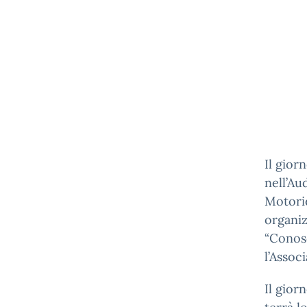
Il gior
nell’Au
Motorie
organiz
“Conosc
l’Assoc
Il gior