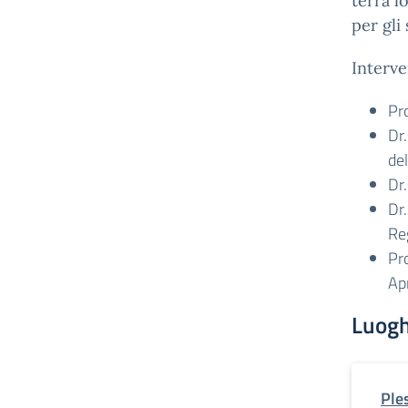
terrà l
per gli
Interve
Pro
Dr
del
Dr
Dr
Re
Pro
Apr
Luogh
Ple