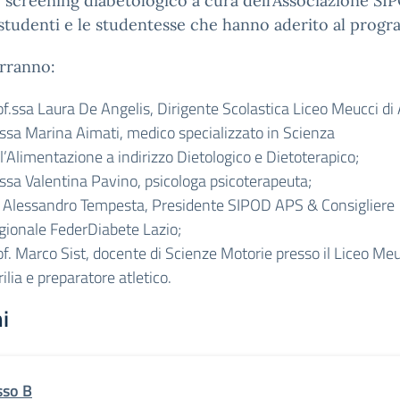
o screening diabetologico a cura dell’Associazione S
 studenti e le studentesse che hanno aderito al prog
rranno:
f.ssa Laura De Angelis, Dirigente Scolastica Liceo Meucci di A
.ssa Marina Aimati, medico specializzato in Scienza
l’Alimentazione a indirizzo Dietologico e Dietoterapico;
.ssa Valentina Pavino, psicologa psicoterapeuta;
. Alessandro Tempesta, Presidente SIPOD APS & Consigliere
gionale FederDiabete Lazio;
f. Marco Sist, docente di Scienze Motorie presso il Liceo Meu
ilia e preparatore atletico.
i
sso B