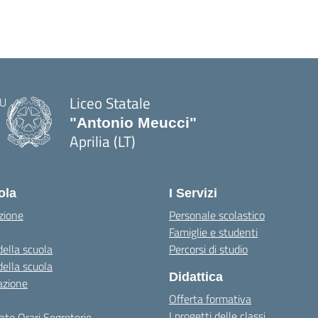
Liceo Statale
"Antonio Meucci"
Aprilia (LT)
ola
I Servizi
zione
Personale scolastico
Famiglie e studenti
della scuola
Percorsi di studio
della scuola
Didattica
azione
Offerta formativa
I progetti delle classi
to Orari Segreterie