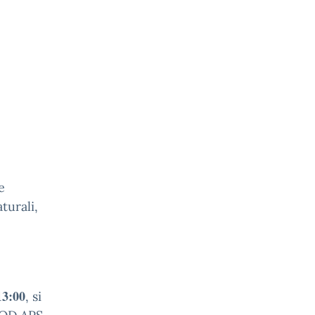
e
turali,
13:00
, si