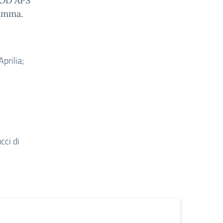
IPOD APS
ramma.
prilia;
cci di