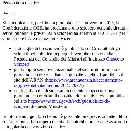
Personale scolastico
Docente
Si comunica che, per l’intera giornata del 12 novembre 2025, la
Confederazione CGIL ha proclamato uno sciopero generale di tutti i
settori pubblici e privati. Allo sciopero ha aderito la FLC CGIL per il
Comparto e l’Area Istruzione e Ricerca.
Il dettaglio dello sciopero è pubblicato sul Cruscotto degli
scioperi nel pubblico impiego rinvenibile sul sito della
Presidenza del Consiglio dei Ministri all’indirizzo
Cruscotto
Scioperi
;
per la rappresentatività nazionale del sindacato promotore
potranno essere consultate le apposite tabelle disponibili sul
sito dell’ARAN (
https://www.aranagenzia.it/accertamento-
rappresentativita/triennio-2025-2027/
)
i dati globali di adesione ai precedenti scioperi nazionali
potranno essere desunti consultando i relativi avvisi pubblicati
sul sito
https://www.miur.gov.it/web/guest/diritto-di-
sciopero
di questo Ministero.
Si informano i genitori che non è possibile fare previsioni attendibili
sull’adesione allo sciopero e pertanto potrebbe non essere assicurata
la regolarità del servizio scolastico.