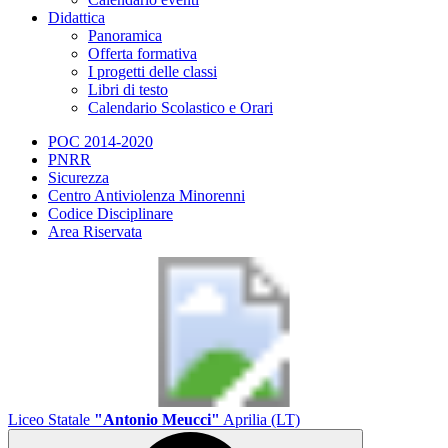
Didattica
Panoramica
Offerta formativa
I progetti delle classi
Libri di testo
Calendario Scolastico e Orari
POC 2014-2020
PNRR
Sicurezza
Centro Antiviolenza Minorenni
Codice Disciplinare
Area Riservata
Liceo Statale
"Antonio Meucci"
Aprilia (LT)