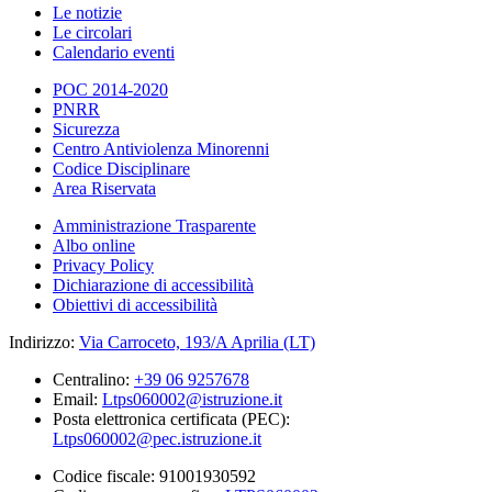
Le notizie
Le circolari
Calendario eventi
POC 2014-2020
PNRR
Sicurezza
Centro Antiviolenza Minorenni
Codice Disciplinare
Area Riservata
Amministrazione Trasparente
Albo online
Privacy Policy
Dichiarazione di accessibilità
Obiettivi di accessibilità
Indirizzo:
Via Carroceto, 193/A Aprilia (LT)
Centralino:
+39 06 9257678
Email:
Ltps060002@istruzione.it
Posta elettronica certificata (PEC):
Ltps060002@pec.istruzione.it
Codice fiscale: 91001930592