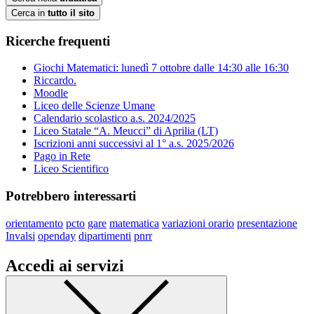
Cerca in
tutto il sito
Ricerche frequenti
Giochi Matematici: lunedì 7 ottobre dalle 14:30 alle 16:30
Riccardo.
Moodle
Liceo delle Scienze Umane
Calendario scolastico a.s. 2024/2025
Liceo Statale “A. Meucci” di Aprilia (LT)
Iscrizioni anni successivi al 1° a.s. 2025/2026
Pago in Rete
Liceo Scientifico
Potrebbero interessarti
orientamento
pcto
gare
matematica
variazioni orario
presentazione
Invalsi
openday
dipartimenti
pnrr
Accedi ai servizi