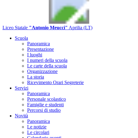
Liceo Statale
"Antonio Meucci"
Aprilia (LT)
Scuola
Panoramica
Presentazione
I luoghi
I numeri della scuola
Le carte della scuola
Organizzazione
La storia
Ricevimento Orari Segreterie
Servizi
Panoramica
Personale scolastico
Famiglie e studenti
Percorsi di studio
Novità
Panoramica
Le notizie
Le circolari
Calendario eventi