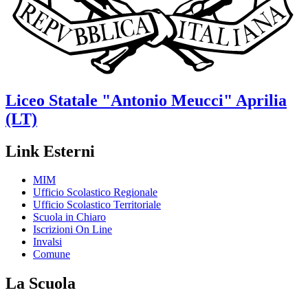
Liceo Statale
"Antonio Meucci"
Aprilia
(LT)
Link Esterni
MIM
Ufficio Scolastico Regionale
Ufficio Scolastico Territoriale
Scuola in Chiaro
Iscrizioni On Line
Invalsi
Comune
La Scuola