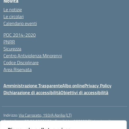
Novità
Le notizie
Le circolari
Calendario eventi
POC 2014-2020
PNRR
Sicurezza
Centro Antiviolenza Minorenni
Codice Disciplinare
Area Riservata
Amministrazione Trasparente
Albo online
Privacy Policy
Dichiarazione di accessibilità
Obiettivi di accessibilità
Indirizzo:
Via Carroceto, 193/A Aprilia (LT)
Centralino:
+39 06 9257678
Email:
Ltps060002@istruzione.it
Posta elettronica certificata (PEC):
Ltps060002@pec.istruzione.it