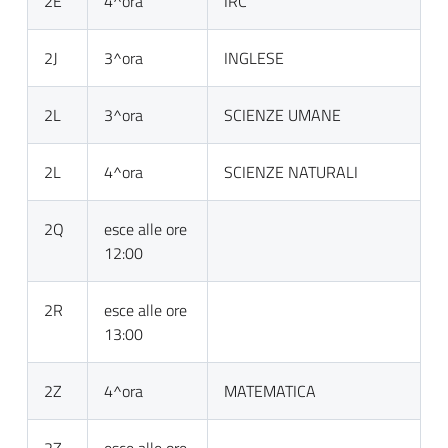
2E
4^ora
IRC
2J
3^ora
INGLESE
2L
3^ora
SCIENZE UMANE
2L
4^ora
SCIENZE NATURALI
2Q
esce alle ore
12:00
2R
esce alle ore
13:00
2Z
4^ora
MATEMATICA