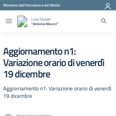
Vai ai contenuti
Vai al menu di navigazione
Vai al footer
Ministero dell'Istruzione e del Merito
Liceo Statale
"Antonio Meucci"
Aggiornamento n1:
Variazione orario di venerdì
19 dicembre
Aggiornamento n1: Variazione orario di venerdì
19 dicembre
Personale scolastico