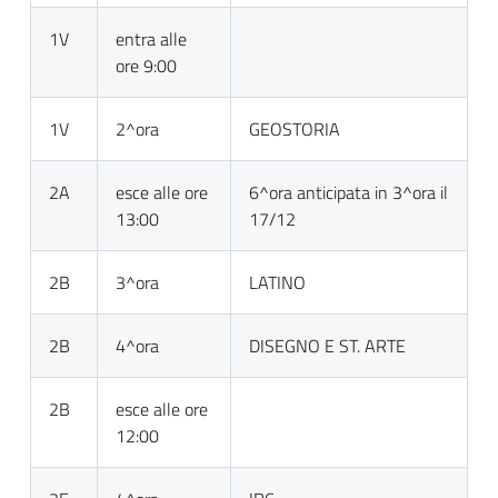
1V
entra alle
ore 9:00
1V
2^ora
GEOSTORIA
2A
esce alle ore
6^ora anticipata in 3^ora il
13:00
17/12
2B
3^ora
LATINO
2B
4^ora
DISEGNO E ST. ARTE
2B
esce alle ore
12:00