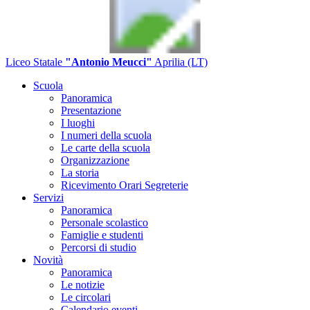
Liceo Statale
"Antonio Meucci"
Aprilia (LT)
Scuola
Panoramica
Presentazione
I luoghi
I numeri della scuola
Le carte della scuola
Organizzazione
La storia
Ricevimento Orari Segreterie
Servizi
Panoramica
Personale scolastico
Famiglie e studenti
Percorsi di studio
Novità
Panoramica
Le notizie
Le circolari
Calendario eventi