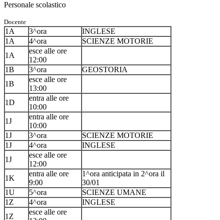
Personale scolastico
Docente
1A
3^ora
INGLESE
1A
4^ora
SCIENZE MOTORIE
esce alle ore
1A
12:00
1B
3^ora
GEOSTORIA
esce alle ore
1B
13:00
entra alle ore
1D
10:00
entra alle ore
1J
10:00
1J
3^ora
SCIENZE MOTORIE
1J
4^ora
INGLESE
esce alle ore
1J
12:00
entra alle ore
1^ora anticipata in 2^ora il
1K
9:00
30/01
1U
5^ora
SCIENZE UMANE
1Z
4^ora
INGLESE
esce alle ore
1Z