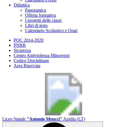
Didattica
Panoramica
Offerta formativa
I progetti delle classi
Libri di testo
Calendario Scolastico e Orari
POC 2014-2020
PNRR
Sicurezza
Centro Antiviolenza Minorenni
Codice Disciplinare
Area Riservata
Liceo Statale
"Antonio Meucci"
Aprilia (LT)