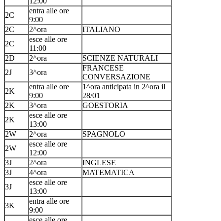
12:00
entra alle ore
2C
9:00
2C
2^ora
ITALIANO
esce alle ore
2C
11:00
2D
2^ora
SCIENZE NATURALI
FRANCESE
2J
3^ora
CONVERSAZIONE
entra alle ore
1^ora anticipata in 2^ora il
2K
9:00
28/01
2K
3^ora
GOESTORIA
esce alle ore
2K
13:00
2W
2^ora
SPAGNOLO
esce alle ore
2W
12:00
3J
2^ora
INGLESE
3J
4^ora
MATEMATICA
esce alle ore
3J
13:00
entra alle ore
3K
9:00
esce alle ore