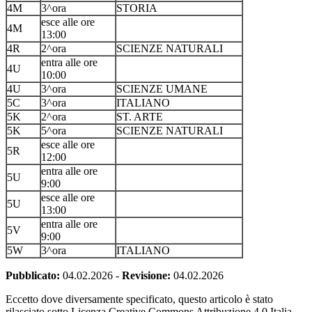
4M
3^ora
STORIA
esce alle ore
4M
13:00
4R
2^ora
SCIENZE NATURALI
entra alle ore
4U
10:00
4U
3^ora
SCIENZE UMANE
5C
3^ora
ITALIANO
5K
2^ora
ST. ARTE
5K
5^ora
SCIENZE NATURALI
esce alle ore
5R
12:00
entra alle ore
5U
9:00
esce alle ore
5U
13:00
entra alle ore
5V
9:00
5W
3^ora
ITALIANO
Pubblicato:
04.02.2026
-
Revisione:
04.02.2026
Eccetto dove diversamente specificato, questo articolo è stato
rilasciato sotto Licenza Creative Commons Attribuzione 4.0 Italia.