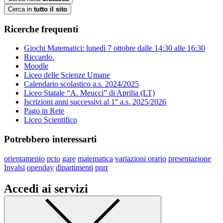
Cerca in
tutto il sito
Ricerche frequenti
Giochi Matematici: lunedì 7 ottobre dalle 14:30 alle 16:30
Riccardo.
Moodle
Liceo delle Scienze Umane
Calendario scolastico a.s. 2024/2025
Liceo Statale “A. Meucci” di Aprilia (LT)
Iscrizioni anni successivi al 1° a.s. 2025/2026
Pago in Rete
Liceo Scientifico
Potrebbero interessarti
orientamento
pcto
gare
matematica
variazioni orario
presentazione
Invalsi
openday
dipartimenti
pnrr
Accedi ai servizi