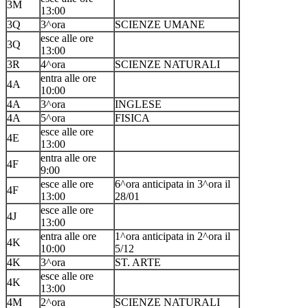
3M
13:00
3Q
3^ora
SCIENZE UMANE
esce alle ore
3Q
13:00
3R
4^ora
SCIENZE NATURALI
entra alle ore
4A
10:00
4A
3^ora
INGLESE
4A
5^ora
FISICA
esce alle ore
4E
13:00
entra alle ore
4F
9:00
esce alle ore
6^ora anticipata in 3^ora il
4F
13:00
28/01
esce alle ore
4J
13:00
entra alle ore
1^ora anticipata in 2^ora il
4K
10:00
5/12
4K
3^ora
ST. ARTE
esce alle ore
4K
13:00
4M
2^ora
SCIENZE NATURALI