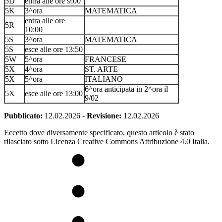
5D
entra alle ore 9:00
5K
3^ora
MATEMATICA
entra alle ore
5R
10:00
5S
3^ora
MATEMATICA
5S
esce alle ore 13:50
5W
5^ora
FRANCESE
5X
4^ora
ST. ARTE
5X
5^ora
ITALIANO
6^ora anticipata in 2^ora il
5X
esce alle ore 13:00
9/02
Pubblicato:
12.02.2026
-
Revisione:
12.02.2026
Eccetto dove diversamente specificato, questo articolo è stato
rilasciato sotto Licenza Creative Commons Attribuzione 4.0 Italia.