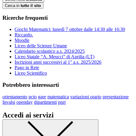
Cerca in
tutto il sito
Ricerche frequenti
Giochi Matematici: lunedì 7 ottobre dalle 14:30 alle 16:30
Riccardo.
Moodle
Liceo delle Scienze Umane
Calendario scolastico a.s. 2024/2025
Liceo Statale “A. Meucci” di Aprilia (LT)
Iscrizioni anni successivi al 1° a.s. 2025/2026
Pago in Rete
Liceo Scientifico
Potrebbero interessarti
orientamento
pcto
gare
matematica
variazioni orario
presentazione
Invalsi
openday
dipartimenti
pnrr
Accedi ai servizi