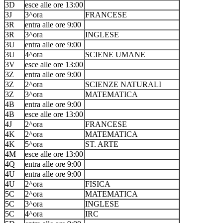
3D
esce alle ore 13:00
3J
3^ora
FRANCESE
3R
entra alle ore 9:00
3R
3^ora
INGLESE
3U
entra alle ore 9:00
3U
4^ora
SCIENE UMANE
3V
esce alle ore 13:00
3Z
entra alle ore 9:00
3Z
2^ora
SCIENZE NATURALI
3Z
3^ora
MATEMATICA
4B
entra alle ore 9:00
4B
esce alle ore 13:00
4J
2^ora
FRANCESE
4K
2^ora
MATEMATICA
4K
5^ora
ST. ARTE
4M
esce alle ore 13:00
4Q
entra alle ore 9:00
4U
entra alle ore 9:00
4U
2^ora
FISICA
5C
2^ora
MATEMATICA
5C
3^ora
INGLESE
5C
4^ora
IRC