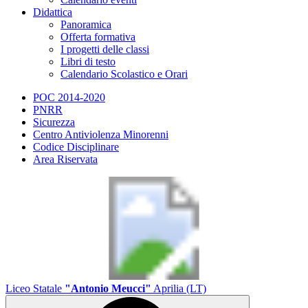
Didattica
Panoramica
Offerta formativa
I progetti delle classi
Libri di testo
Calendario Scolastico e Orari
POC 2014-2020
PNRR
Sicurezza
Centro Antiviolenza Minorenni
Codice Disciplinare
Area Riservata
Liceo Statale
"Antonio Meucci"
Aprilia (LT)