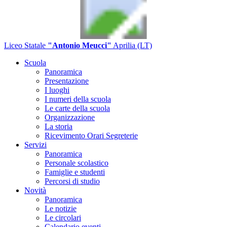
Liceo Statale
"Antonio Meucci"
Aprilia (LT)
Scuola
Panoramica
Presentazione
I luoghi
I numeri della scuola
Le carte della scuola
Organizzazione
La storia
Ricevimento Orari Segreterie
Servizi
Panoramica
Personale scolastico
Famiglie e studenti
Percorsi di studio
Novità
Panoramica
Le notizie
Le circolari
Calendario eventi