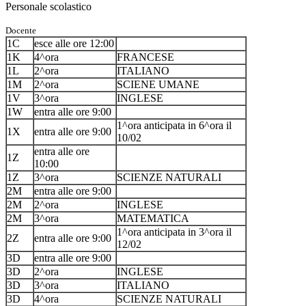
Personale scolastico
Docente
1C
esce alle ore 12:00
1K
4^ora
FRANCESE
1L
2^ora
ITALIANO
1M
2^ora
SCIENE UMANE
1V
3^ora
INGLESE
1W
entra alle ore 9:00
1^ora anticipata in 6^ora il
1X
entra alle ore 9:00
10/02
entra alle ore
1Z
10:00
1Z
3^ora
SCIENZE NATURALI
2M
entra alle ore 9:00
2M
2^ora
INGLESE
2M
3^ora
MATEMATICA
1^ora anticipata in 3^ora il
2Z
entra alle ore 9:00
12/02
3D
entra alle ore 9:00
3D
2^ora
INGLESE
3D
3^ora
ITALIANO
3D
4^ora
SCIENZE NATURALI