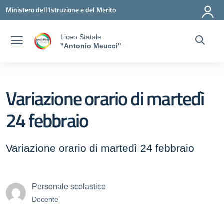
Vai ai contenuti
Vai al menu di navigazione
Vai al footer
Ministero dell'Istruzione e del Merito
Liceo Statale
"Antonio Meucci"
Variazione orario di martedì
24 febbraio
Variazione orario di martedì 24 febbraio
Personale scolastico
Docente