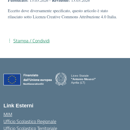
Pubblicato:
Revisione:
13.03.2026
-
13.03.2026
Eccetto dove diversamente specificato, questo articolo è stato
rilasciato sotto Licenza Creative Commons Attribuzione 4.0 Italia.
Stampa / Condividi
Liceo Statale
"Antonio Meucci"
Aprilia (LT)
Link Esterni
MIM
Ufficio Scolastico Regionale
Ufficio Scolastico Territoriale