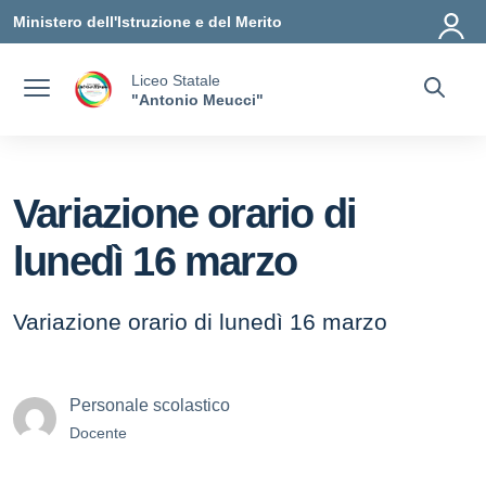
Vai ai contenuti
Vai al menu di navigazione
Vai al footer
Ministero dell'Istruzione e del Merito
Liceo Statale
"Antonio Meucci"
Variazione orario di
lunedì 16 marzo
Variazione orario di lunedì 16 marzo
Personale scolastico
Docente