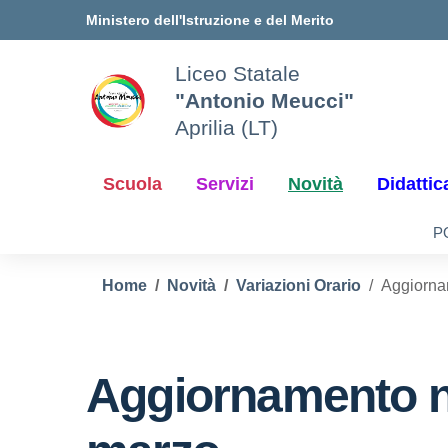
Vai ai contenuti
Vai al menu di navigazione
Vai al footer
Ministero dell'Istruzione e del Merito
Liceo Statale
"Antonio Meucci"
Aprilia (LT)
Scuola
Servizi
Novità
Didattic
P
Home
Novità
Variazioni Orario
Aggiornam
Aggiornamento n.