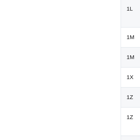
1L
1M
1M
1X
1Z
1Z