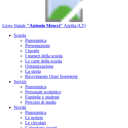
Liceo Statale
"Antonio Meucci"
Aprilia (LT)
Scuola
Panoramica
Presentazione
I luoghi
I numeri della scuola
Le carte della scuola
Organizzazione
La storia
Ricevimento Orari Segreterie
Servizi
Panoramica
Personale scolastico
Famiglie e studenti
Percorsi di studio
Novità
Panoramica
Le notizie
Le circolari
Calendario eventi