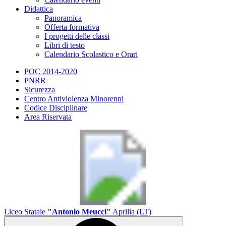
Didattica
Panoramica
Offerta formativa
I progetti delle classi
Libri di testo
Calendario Scolastico e Orari
POC 2014-2020
PNRR
Sicurezza
Centro Antiviolenza Minorenni
Codice Disciplinare
Area Riservata
Liceo Statale
"Antonio Meucci"
Aprilia (LT)