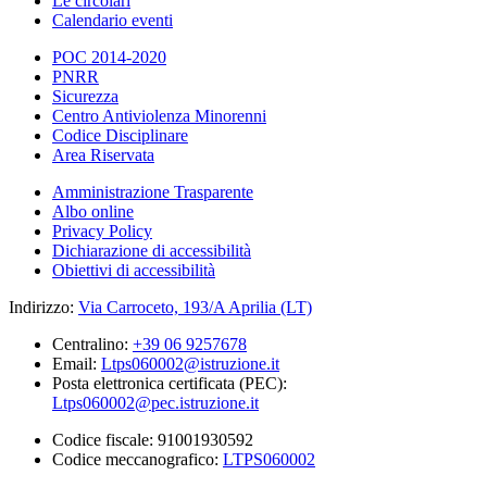
Le circolari
Calendario eventi
POC 2014-2020
PNRR
Sicurezza
Centro Antiviolenza Minorenni
Codice Disciplinare
Area Riservata
Amministrazione Trasparente
Albo online
Privacy Policy
Dichiarazione di accessibilità
Obiettivi di accessibilità
Indirizzo:
Via Carroceto, 193/A Aprilia (LT)
Centralino:
+39 06 9257678
Email:
Ltps060002@istruzione.it
Posta elettronica certificata (PEC):
Ltps060002@pec.istruzione.it
Codice fiscale: 91001930592
Codice meccanografico:
LTPS060002