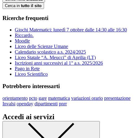
Cerca in
tutto il sito
Ricerche frequenti
Giochi Matematici: lunedì 7 ottobre dalle 14:30 alle 16:30
Riccardo.
Moodle
Liceo delle Scienze Umane
Calendario scolastico a.s. 2024/2025
Liceo Statale “A. Meucci” di Aprilia (LT)
Iscrizioni anni successivi al 1° a.s. 2025/2026
Pago in Rete
Liceo Scientifico
Potrebbero interessarti
orientamento
pcto
gare
matematica
variazioni orario
presentazione
Invalsi
openday
dipartimenti
pnrr
Accedi ai servizi