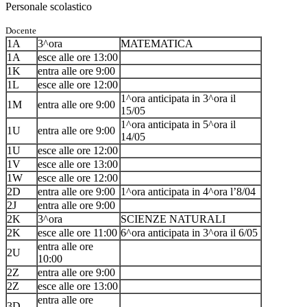
Personale scolastico
Docente
1A
3^ora
MATEMATICA
1A
esce alle ore 13:00
1K
entra alle ore 9:00
1L
esce alle ore 12:00
1^ora anticipata in 3^ora il
1M
entra alle ore 9:00
15/05
1^ora anticipata in 5^ora il
1U
entra alle ore 9:00
14/05
1U
esce alle ore 12:00
1V
esce alle ore 13:00
1W
esce alle ore 12:00
2D
entra alle ore 9:00
1^ora anticipata in 4^ora l’8/04
2J
entra alle ore 9:00
2K
3^ora
SCIENZE NATURALI
2K
esce alle ore 11:00
6^ora anticipata in 3^ora il 6/05
entra alle ore
2U
10:00
2Z
entra alle ore 9:00
2Z
esce alle ore 13:00
entra alle ore
3D