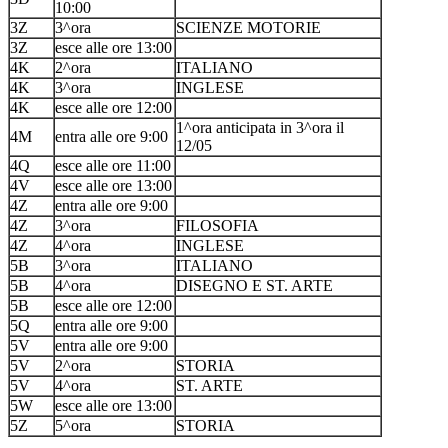
10:00
3Z
3^ora
SCIENZE MOTORIE
3Z
esce alle ore 13:00
4K
2^ora
ITALIANO
4K
3^ora
INGLESE
4K
esce alle ore 12:00
1^ora anticipata in 3^ora il
4M
entra alle ore 9:00
12/05
4Q
esce alle ore 11:00
4V
esce alle ore 13:00
4Z
entra alle ore 9:00
4Z
3^ora
FILOSOFIA
4Z
4^ora
INGLESE
5B
3^ora
ITALIANO
5B
4^ora
DISEGNO E ST. ARTE
5B
esce alle ore 12:00
5Q
entra alle ore 9:00
5V
entra alle ore 9:00
5V
2^ora
STORIA
5V
4^ora
ST. ARTE
5W
esce alle ore 13:00
5Z
5^ora
STORIA