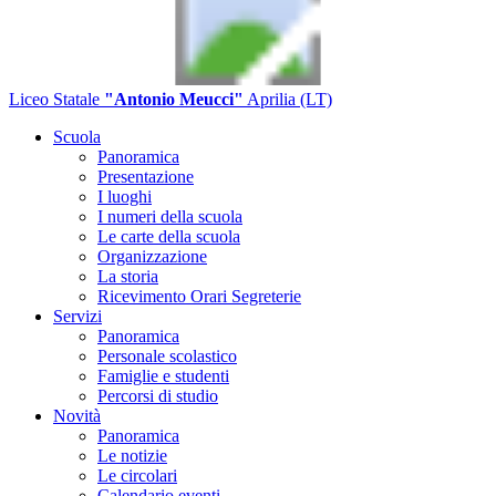
Liceo Statale
"Antonio Meucci"
Aprilia (LT)
Scuola
Panoramica
Presentazione
I luoghi
I numeri della scuola
Le carte della scuola
Organizzazione
La storia
Ricevimento Orari Segreterie
Servizi
Panoramica
Personale scolastico
Famiglie e studenti
Percorsi di studio
Novità
Panoramica
Le notizie
Le circolari
Calendario eventi