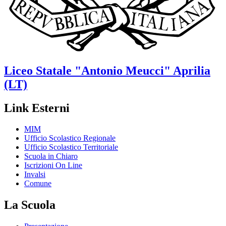
Liceo Statale
"Antonio Meucci"
Aprilia
(LT)
Link Esterni
MIM
Ufficio Scolastico Regionale
Ufficio Scolastico Territoriale
Scuola in Chiaro
Iscrizioni On Line
Invalsi
Comune
La Scuola