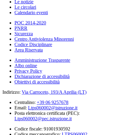
Le notizie
Le circolari
Calendario eventi
POC 2014-2020
PNRR
Sicurezza
Centro Antiviolenza Minorenni
Codice Disciplinare
Area Riservata
Amministrazione Trasparente
Albo online
Privacy Policy
Dichiarazione di accessibilità
Obiettivi di accessibilità
Indirizzo:
Via Carroceto, 193/A Aprilia (LT)
Centralino:
+39 06 9257678
Email:
Ltps060002@istruzione.it
Posta elettronica certificata (PEC):
Ltps060002@pec.istruzione.it
Codice fiscale: 91001930592
Codice meccanografico:
LTPS060002