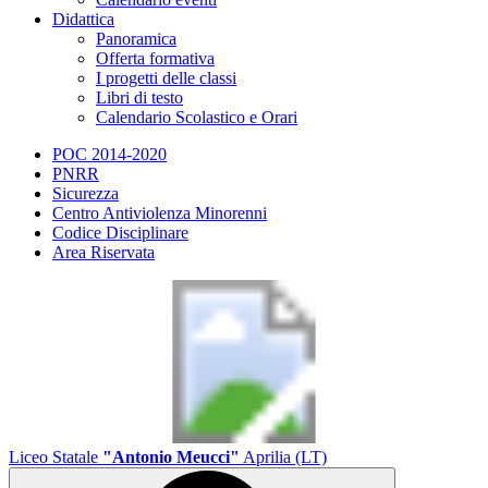
Didattica
Panoramica
Offerta formativa
I progetti delle classi
Libri di testo
Calendario Scolastico e Orari
POC 2014-2020
PNRR
Sicurezza
Centro Antiviolenza Minorenni
Codice Disciplinare
Area Riservata
Liceo Statale
"Antonio Meucci"
Aprilia (LT)