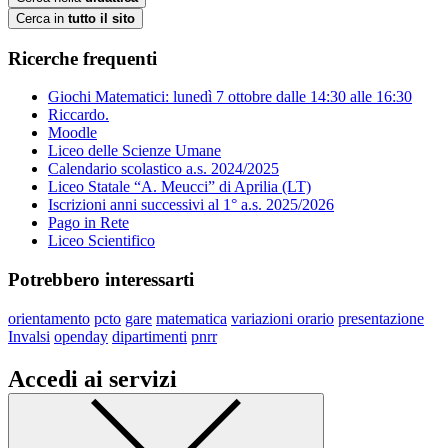
Cerca in
tutto il sito
Ricerche frequenti
Giochi Matematici: lunedì 7 ottobre dalle 14:30 alle 16:30
Riccardo.
Moodle
Liceo delle Scienze Umane
Calendario scolastico a.s. 2024/2025
Liceo Statale “A. Meucci” di Aprilia (LT)
Iscrizioni anni successivi al 1° a.s. 2025/2026
Pago in Rete
Liceo Scientifico
Potrebbero interessarti
orientamento
pcto
gare
matematica
variazioni orario
presentazione
Invalsi
openday
dipartimenti
pnrr
Accedi ai servizi