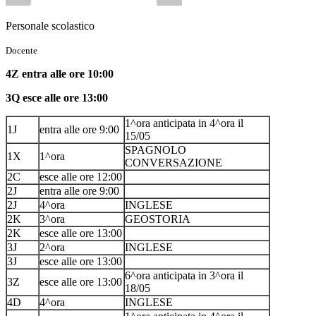
Personale scolastico
Docente
4Z entra alle ore 10:00
3Q esce alle ore 13:00
1^ora anticipata in 4^ora il
1J
entra alle ore 9:00
15/05
SPAGNOLO
1X
1^ora
CONVERSAZIONE
2C
esce alle ore 12:00
2J
entra alle ore 9:00
2J
4^ora
INGLESE
2K
3^ora
GEOSTORIA
2K
esce alle ore 13:00
3J
2^ora
INGLESE
3J
esce alle ore 13:00
6^ora anticipata in 3^ora il
3Z
esce alle ore 13:00
18/05
4D
4^ora
INGLESE