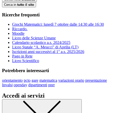
Cerca in
tutto il sito
Ricerche frequenti
Giochi Matematici: lunedì 7 ottobre dalle 14:30 alle 16:30
Riccardo.
Moodle
Liceo delle Scienze Umane
Calendario scolastico a.s. 2024/2025
Liceo Statale “A. Meucci” di Aprilia (LT)
Iscrizioni anni successivi al 1° a.s. 2025/2026
Pago in Rete
Liceo Scientifico
Potrebbero interessarti
orientamento
pcto
gare
matematica
variazioni orario
presentazione
Invalsi
openday
dipartimenti
pnrr
Accedi ai servizi