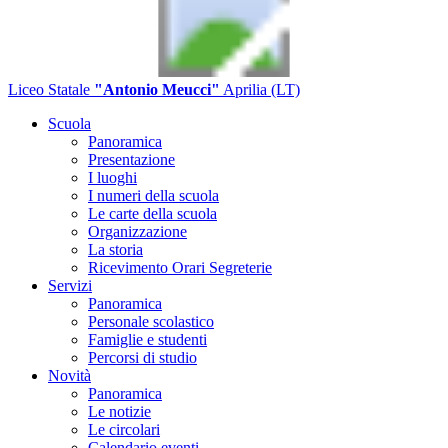
Liceo Statale
"Antonio Meucci"
Aprilia (LT)
Scuola
Panoramica
Presentazione
I luoghi
I numeri della scuola
Le carte della scuola
Organizzazione
La storia
Ricevimento Orari Segreterie
Servizi
Panoramica
Personale scolastico
Famiglie e studenti
Percorsi di studio
Novità
Panoramica
Le notizie
Le circolari
Calendario eventi