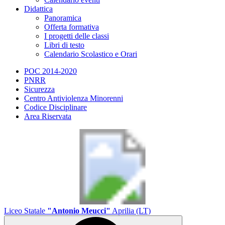
Didattica
Panoramica
Offerta formativa
I progetti delle classi
Libri di testo
Calendario Scolastico e Orari
POC 2014-2020
PNRR
Sicurezza
Centro Antiviolenza Minorenni
Codice Disciplinare
Area Riservata
Liceo Statale
"Antonio Meucci"
Aprilia (LT)