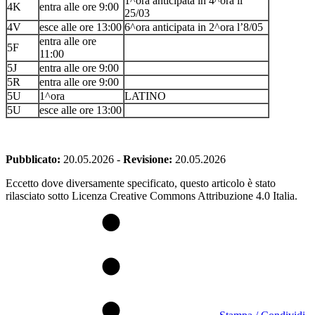
1^ora anticipata in 4^ora il
4K
entra alle ore 9:00
25/03
4V
esce alle ore 13:00
6^ora anticipata in 2^ora l’8/05
entra alle ore
5F
11:00
5J
entra alle ore 9:00
5R
entra alle ore 9:00
5U
1^ora
LATINO
5U
esce alle ore 13:00
Pubblicato:
20.05.2026
-
Revisione:
20.05.2026
Eccetto dove diversamente specificato, questo articolo è stato
rilasciato sotto Licenza Creative Commons Attribuzione 4.0 Italia.