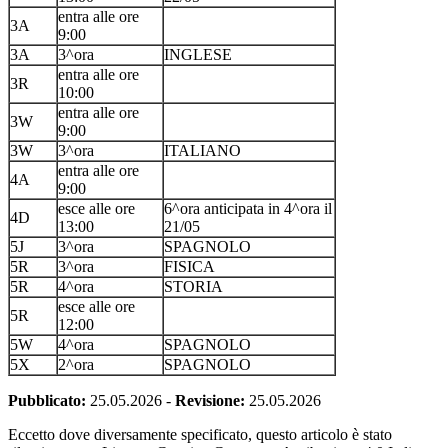
entra alle ore
3A
9:00
3A
3^ora
INGLESE
entra alle ore
3R
10:00
entra alle ore
3W
9:00
3W
3^ora
ITALIANO
entra alle ore
4A
9:00
esce alle ore
6^ora anticipata in 4^ora il
4D
13:00
21/05
5J
3^ora
SPAGNOLO
5R
3^ora
FISICA
5R
4^ora
STORIA
esce alle ore
5R
12:00
5W
4^ora
SPAGNOLO
5X
2^ora
SPAGNOLO
Pubblicato:
25.05.2026
-
Revisione:
25.05.2026
Eccetto dove diversamente specificato, questo articolo è stato