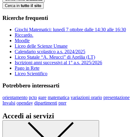
Cerca in
tutto il sito
Ricerche frequenti
Giochi Matematici: lunedì 7 ottobre dalle 14:30 alle 16:30
Riccardo.
Moodle
Liceo delle Scienze Umane
Calendario scolastico a.s. 2024/2025
Liceo Statale “A. Meucci” di Aprilia (LT)
Iscrizioni anni successivi al 1° a.s. 2025/2026
Pago in Rete
Liceo Scientifico
Potrebbero interessarti
orientamento
pcto
gare
matematica
variazioni orario
presentazione
Invalsi
openday
dipartimenti
pnrr
Accedi ai servizi