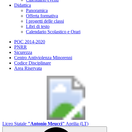
Didattica
Panoramica
Offerta formativa
I progetti delle classi
Libri di testo
Calendario Scolastico e Orari
POC 2014-2020
PNRR
Sicurezza
Centro Antiviolenza Minorenni
Codice Disciplinare
Area Riservata
Liceo Statale
"Antonio Meucci"
Aprilia (LT)