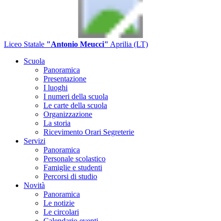
Liceo Statale
"Antonio Meucci"
Aprilia (LT)
Scuola
Panoramica
Presentazione
I luoghi
I numeri della scuola
Le carte della scuola
Organizzazione
La storia
Ricevimento Orari Segreterie
Servizi
Panoramica
Personale scolastico
Famiglie e studenti
Percorsi di studio
Novità
Panoramica
Le notizie
Le circolari
Calendario eventi