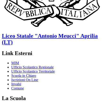
Liceo Statale
"Antonio Meucci"
Aprilia
(LT)
Link Esterni
MIM
Ufficio Scolastico Regionale
Ufficio Scolastico Territoriale
Scuola in Chiaro
Iscrizioni On Line
Invalsi
Comune
La Scuola