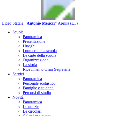
Liceo Statale
"Antonio Meucci"
Aprilia (LT)
Scuola
Panoramica
Presentazione
I luoghi
I numeri della scuola
Le carte della scuola
Organizzazione
La storia
Ricevimento Orari Segreterie
Servizi
Panoramica
Personale scolastico
Famiglie e studenti
Percorsi di studio
Novità
Panoramica
Le notizie
Le circolari
Calendario eventi