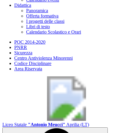
Didattica
Panoramica
Offerta formativa
I progetti delle classi
Libri di testo
Calendario Scolastico e Orari
POC 2014-2020
PNRR
Sicurezza
Centro Antiviolenza Minorenni
Codice Disciplinare
Area Riservata
Liceo Statale
"Antonio Meucci"
Aprilia (LT)