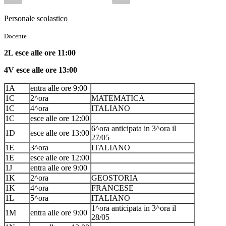
Personale scolastico
Docente
2L esce alle ore 11:00
4V esce alle ore 13:00
1A
entra alle ore 9:00
1C
2^ora
MATEMATICA
1C
4^ora
ITALIANO
1C
esce alle ore 12:00
6^ora anticipata in 3^ora il
1D
esce alle ore 13:00
27/05
1E
3^ora
ITALIANO
1E
esce alle ore 12:00
1J
entra alle ore 9:00
1K
2^ora
GEOSTORIA
1K
4^ora
FRANCESE
1L
5^ora
ITALIANO
1^ora anticipata in 3^ora il
1M
entra alle ore 9:00
28/05