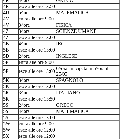
4R
4^ora
GRECO
4R
esce alle ore 13:50
4U
5^ora
MATEMATICA
4V
entra alle ore 9:00
4V
3^ora
FISICA
4Z
3^ora
SCIENZE UMANE
4Z
esce alle ore 13:00
5B
4^ora
IRC
5B
esce alle ore 13:00
5D
2^ora
INGLESE
5E
entra alle ore 9:00
6^ora anticipata in 5^ora il
5F
esce alle ore 13:00
25/05
5K
3^ora
SPAGNOLO
5K
esce alle ore 13:00
5R
3^ora
ITALIANO
5R
esce alle ore 13:50
5S
2^ora
GRECO
5S
4^ora
MATEMATICA
5S
esce alle ore 13:00
5W
entra alle ore 9:00
5W
esce alle ore 12:00
5X
esce alle ore 12:00