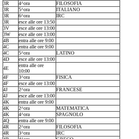
3R
4^ora
FILOSOFIA
3R
5^ora
ITALIANO
3R
6^ora
IRC
3R
esce alle ore 13:50
3V
esce alle ore 13:00
3W
esce alle ore 13:00
4B
entra alle ore 9:00
4C
entra alle ore 9:00
4C
5^ora
LATINO
4D
esce alle ore 13:00
entra alle ore
4E
10:00
4F
3^ora
FISICA
4F
esce alle ore 13:00
4J
2^ora
FRANCESE
4J
esce alle ore 13:00
4K
entra alle ore 9:00
4K
2^ora
MATEMATICA
4K
4^ora
SPAGNOLO
4Q
entra alle ore 9:00
4R
2^ora
FILOSOFIA
4R
3^ora
IRC