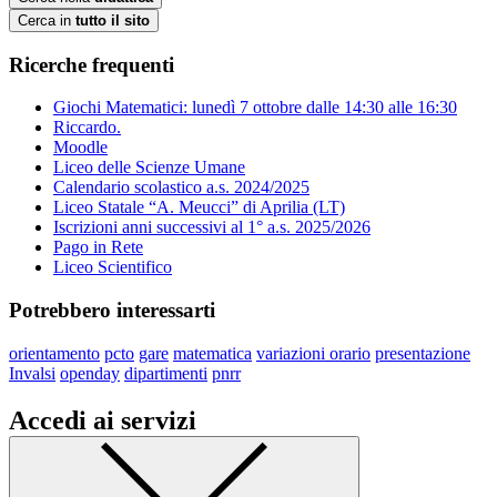
Cerca in
tutto il sito
Ricerche frequenti
Giochi Matematici: lunedì 7 ottobre dalle 14:30 alle 16:30
Riccardo.
Moodle
Liceo delle Scienze Umane
Calendario scolastico a.s. 2024/2025
Liceo Statale “A. Meucci” di Aprilia (LT)
Iscrizioni anni successivi al 1° a.s. 2025/2026
Pago in Rete
Liceo Scientifico
Potrebbero interessarti
orientamento
pcto
gare
matematica
variazioni orario
presentazione
Invalsi
openday
dipartimenti
pnrr
Accedi ai servizi