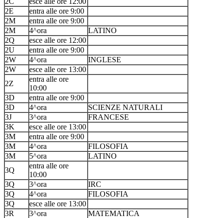
2C
esce alle ore 12:00
2E
entra alle ore 9:00
2M
entra alle ore 9:00
2M
4^ora
LATINO
2Q
esce alle ore 12:00
2U
entra alle ore 9:00
2W
4^ora
INGLESE
2W
esce alle ore 13:00
entra alle ore
2Z
10:00
3D
entra alle ore 9:00
3D
4^ora
SCIENZE NATURALI
3J
3^ora
FRANCESE
3K
esce alle ore 13:00
3M
entra alle ore 9:00
3M
4^ora
FILOSOFIA
3M
5^ora
LATINO
entra alle ore
3Q
10:00
3Q
3^ora
IRC
3Q
4^ora
FILOSOFIA
3Q
esce alle ore 13:00
3R
3^ora
MATEMATICA