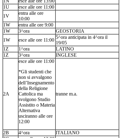
1N
esce alle ore 13:00
1U
esce alle ore 11:00
entra alle ore
1V
10:00
1W
entra alle ore 9:00
1W
3^ora
GEOSTORIA
5^ora anticipata in 4^ora il
1W
esce alle ore 11:00
19/05
1Z
1^ora
LATINO
1Z
3^ora
INGLESE
esce alle ore 11:00
*Gli studenti che
non si avvalgono
dell’Insegnamento
della Religione
2A
Cattolica ma
tranne m.a.
svolgono Studio
Assistito o Materia
Alternativa
usciranno alle ore
12:00
2B
4^ora
ITALIANO