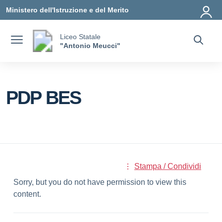
Vai ai contenuti
Vai al menu di navigazione
Vai al footer
Ministero dell'Istruzione e del Merito
Liceo Statale
"Antonio Meucci"
PDP BES
Stampa / Condividi
Sorry, but you do not have permission to view this
content.