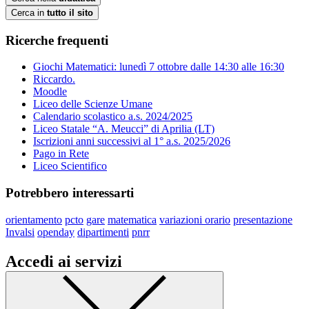
Cerca in
tutto il sito
Ricerche frequenti
Giochi Matematici: lunedì 7 ottobre dalle 14:30 alle 16:30
Riccardo.
Moodle
Liceo delle Scienze Umane
Calendario scolastico a.s. 2024/2025
Liceo Statale “A. Meucci” di Aprilia (LT)
Iscrizioni anni successivi al 1° a.s. 2025/2026
Pago in Rete
Liceo Scientifico
Potrebbero interessarti
orientamento
pcto
gare
matematica
variazioni orario
presentazione
Invalsi
openday
dipartimenti
pnrr
Accedi ai servizi