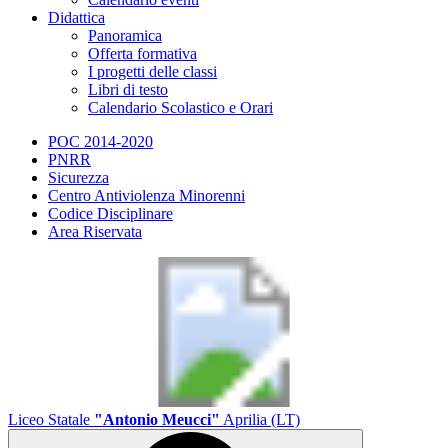
Didattica
Panoramica
Offerta formativa
I progetti delle classi
Libri di testo
Calendario Scolastico e Orari
POC 2014-2020
PNRR
Sicurezza
Centro Antiviolenza Minorenni
Codice Disciplinare
Area Riservata
Liceo Statale
"Antonio Meucci"
Aprilia (LT)