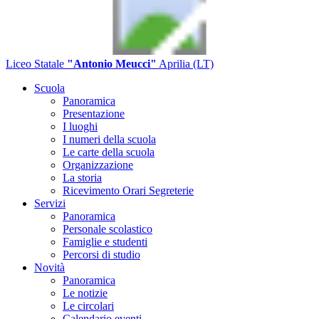
Liceo Statale
"Antonio Meucci"
Aprilia (LT)
Scuola
Panoramica
Presentazione
I luoghi
I numeri della scuola
Le carte della scuola
Organizzazione
La storia
Ricevimento Orari Segreterie
Servizi
Panoramica
Personale scolastico
Famiglie e studenti
Percorsi di studio
Novità
Panoramica
Le notizie
Le circolari
Calendario eventi