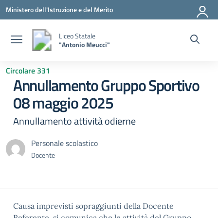
Vai ai contenuti
Vai al menu di navigazione
Vai al footer
Ministero dell'Istruzione e del Merito
Liceo Statale
"Antonio Meucci"
Circolare 331
Annullamento Gruppo Sportivo
08 maggio 2025
Annullamento attività odierne
Personale scolastico
Docente
Causa imprevisti sopraggiunti della Docente
Referente, si comunica che le attività del Gruppo