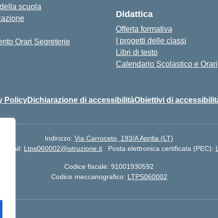
 della scuola
Didattica
zazione
Offerta formativa
I progetti delle classi
nto Orari Segreterie
Libri di testo
Calendario Scolastico e Orari
y Policy
Dichiarazione di accessibilità
Obiettivi di accessibilit
Indirizzo:
Via Carroceto, 193/A Aprilia (LT)
Email:
Ltps060002@istruzione.it
Posta elettronica certificata (PEC):
Codice fiscale: 91001930592
Codice meccanografico:
LTPS060002