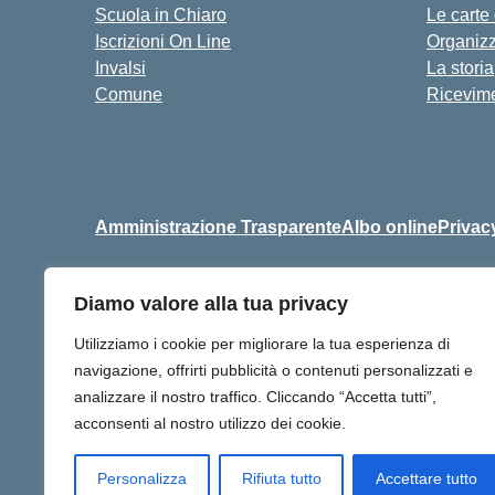
Scuola in Chiaro
Le carte
Iscrizioni On Line
Organiz
Invalsi
La storia
Comune
Ricevime
Amministrazione Trasparente
Albo online
Privac
Diamo valore alla tua privacy
Centralino:
+39 06 9257678
Utilizziamo i cookie per migliorare la tua esperienza di
navigazione, offrirti pubblicità o contenuti personalizzati e
analizzare il nostro traffico. Cliccando “Accetta tutti”,
acconsenti al nostro utilizzo dei cookie.
Personalizza
Rifiuta tutto
Accettare tutto