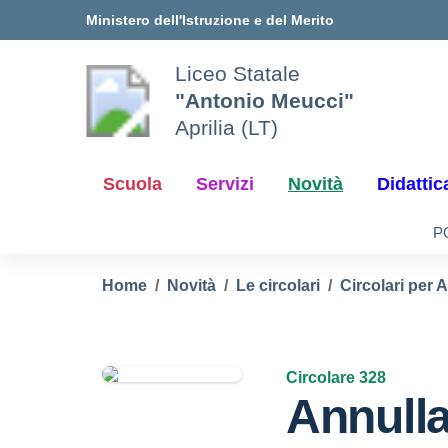
Vai ai contenuti
Vai al menu di navigazione
Vai al footer
Ministero dell'Istruzione e del Merito
Liceo Statale
"Antonio Meucci"
Aprilia (LT)
Scuola
Servizi
Novità
Didattic
P
Home
Novità
Le circolari
Circolari per 
Circolare 328
Annull