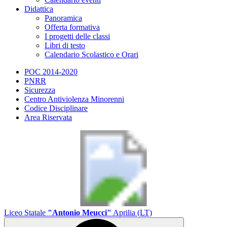
Didattica
Panoramica
Offerta formativa
I progetti delle classi
Libri di testo
Calendario Scolastico e Orari
POC 2014-2020
PNRR
Sicurezza
Centro Antiviolenza Minorenni
Codice Disciplinare
Area Riservata
Liceo Statale
"Antonio Meucci"
Aprilia (LT)