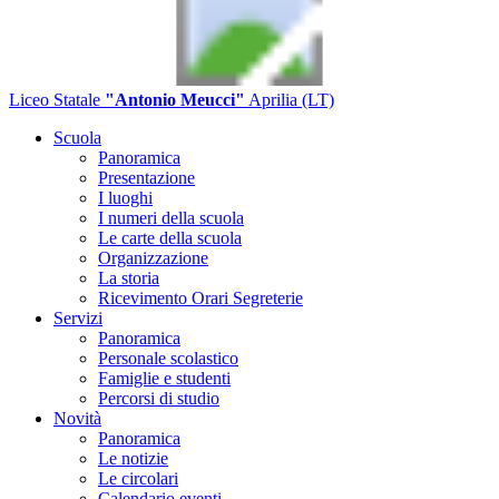
Liceo Statale
"Antonio Meucci"
Aprilia (LT)
Scuola
Panoramica
Presentazione
I luoghi
I numeri della scuola
Le carte della scuola
Organizzazione
La storia
Ricevimento Orari Segreterie
Servizi
Panoramica
Personale scolastico
Famiglie e studenti
Percorsi di studio
Novità
Panoramica
Le notizie
Le circolari
Calendario eventi