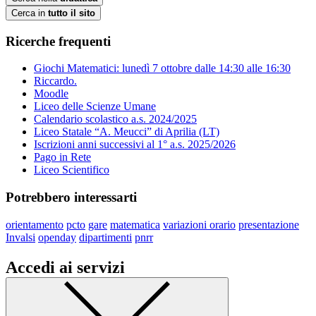
Cerca in
tutto il sito
Ricerche frequenti
Giochi Matematici: lunedì 7 ottobre dalle 14:30 alle 16:30
Riccardo.
Moodle
Liceo delle Scienze Umane
Calendario scolastico a.s. 2024/2025
Liceo Statale “A. Meucci” di Aprilia (LT)
Iscrizioni anni successivi al 1° a.s. 2025/2026
Pago in Rete
Liceo Scientifico
Potrebbero interessarti
orientamento
pcto
gare
matematica
variazioni orario
presentazione
Invalsi
openday
dipartimenti
pnrr
Accedi ai servizi