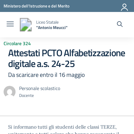
Vai ai contenuti
Vai al menu di navigazione
Vai al footer
Ministero dell'Istruzione e del Merito
Liceo Statale
"Antonio Meucci"
Circolare 324
Attestati PCTO Alfabetizzazione
digitale a.s. 24-25
Da scaricare entro il 16 maggio
Personale scolastico
Docente
Si informano tutti gli studenti delle classi TERZE,