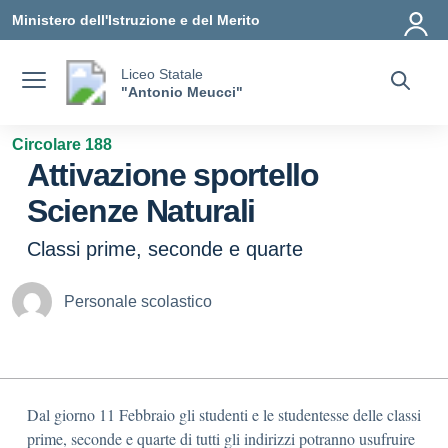
Vai ai contenuti
Vai al menu di navigazione
Vai al footer
Ministero dell'Istruzione e del Merito
Liceo Statale
"Antonio Meucci"
Circolare 188
Attivazione sportello
Scienze Naturali
Classi prime, seconde e quarte
Personale scolastico
Dal giorno 11 Febbraio gli studenti e le studentesse delle classi
prime, seconde e quarte di tutti gli indirizzi potranno usufruire