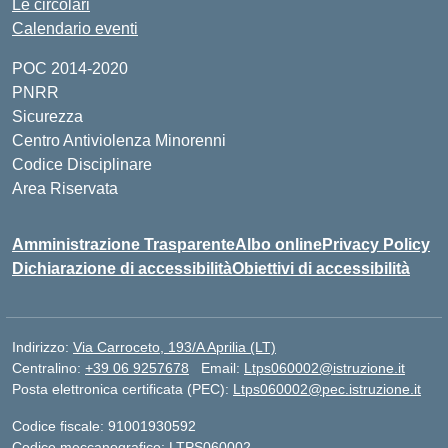
Le circolari
Calendario eventi
POC 2014-2020
PNRR
Sicurezza
Centro Antiviolenza Minorenni
Codice Disciplinare
Area Riservata
Amministrazione Trasparente
Albo online
Privacy Policy
Dichiarazione di accessibilità
Obiettivi di accessibilità
Indirizzo:
Via Carroceto, 193/A Aprilia (LT)
Centralino:
+39 06 9257678
Email:
Ltps060002@istruzione.it
Posta elettronica certificata (PEC):
Ltps060002@pec.istruzione.it
Codice fiscale: 91001930592
Codice meccanografico:
LTPS060002