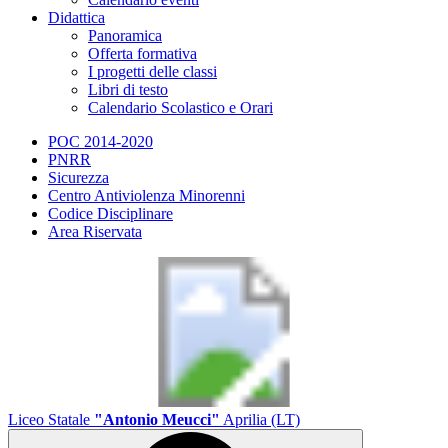
Didattica
Panoramica
Offerta formativa
I progetti delle classi
Libri di testo
Calendario Scolastico e Orari
POC 2014-2020
PNRR
Sicurezza
Centro Antiviolenza Minorenni
Codice Disciplinare
Area Riservata
Liceo Statale
"Antonio Meucci"
Aprilia (LT)