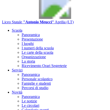
Liceo Statale
"Antonio Meucci"
Aprilia (LT)
Scuola
Panoramica
Presentazione
I luoghi
I numeri della scuola
Le carte della scuola
Organizzazione
La storia
Ricevimento Orari Segreterie
Servizi
Panoramica
Personale scolastico
Famiglie e studenti
Percorsi di studio
Novità
Panoramica
Le notizie
Le circolari
Calendario eventi