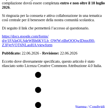
compilazione dovrà essere completata
entro e non oltre il 18 luglio
2026
.
Si ringrazia per la consueta e attiva collaborazione in una tematica
così centrale per il benessere della nostra comunità scolastica.
Di seguito il link che permetterà l’accesso al questionario.
https://docs.google.com/forms/
d/e/1FAIpQLSdeWBh6KVLb_OWW-
riIbrOOQwIDmxf00-
Z3FjrrVOT6NLaoHA/viewform
Pubblicato:
22.06.2026
-
Revisione:
22.06.2026
Eccetto dove diversamente specificato, questo articolo è stato
rilasciato sotto Licenza Creative Commons Attribuzione 4.0 Italia.
Stampa / Condividi