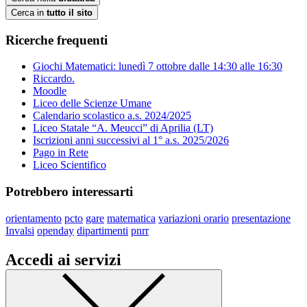
Cerca in
tutto il sito
Ricerche frequenti
Giochi Matematici: lunedì 7 ottobre dalle 14:30 alle 16:30
Riccardo.
Moodle
Liceo delle Scienze Umane
Calendario scolastico a.s. 2024/2025
Liceo Statale “A. Meucci” di Aprilia (LT)
Iscrizioni anni successivi al 1° a.s. 2025/2026
Pago in Rete
Liceo Scientifico
Potrebbero interessarti
orientamento
pcto
gare
matematica
variazioni orario
presentazione
Invalsi
openday
dipartimenti
pnrr
Accedi ai servizi