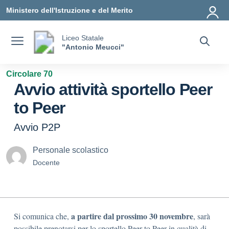
Vai ai contenuti
Vai al menu di navigazione
Vai al footer
Ministero dell'Istruzione e del Merito
Liceo Statale
"Antonio Meucci"
Circolare 70
Avvio attività sportello Peer
to Peer
Avvio P2P
Personale scolastico
Docente
a partire dal prossimo 30 novembre
Si comunica che,
, sarà
possibile prenotarsi per lo sportello Peer to Peer in qualità di