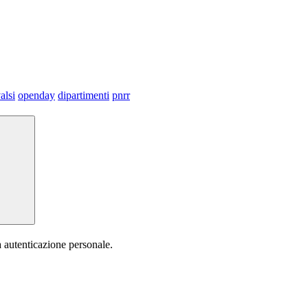
alsi
openday
dipartimenti
pnrr
a autenticazione personale.