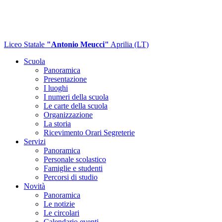
Liceo Statale
"Antonio Meucci"
Aprilia (LT)
Scuola
Panoramica
Presentazione
I luoghi
I numeri della scuola
Le carte della scuola
Organizzazione
La storia
Ricevimento Orari Segreterie
Servizi
Panoramica
Personale scolastico
Famiglie e studenti
Percorsi di studio
Novità
Panoramica
Le notizie
Le circolari
Calendario eventi