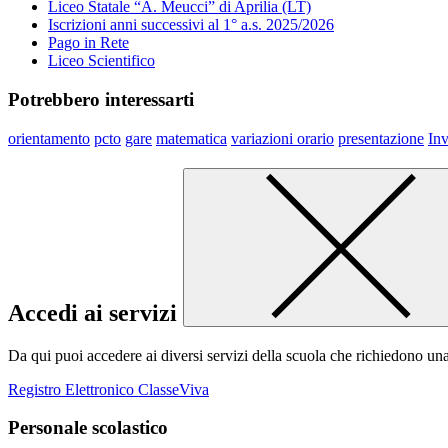
Liceo Statale “A. Meucci” di Aprilia (LT)
Iscrizioni anni successivi al 1° a.s. 2025/2026
Pago in Rete
Liceo Scientifico
Potrebbero interessarti
orientamento
pcto
gare
matematica
variazioni orario
presentazione
Inv
Accedi ai servizi
Da qui puoi accedere ai diversi servizi della scuola che richiedono un
Registro Elettronico ClasseViva
Personale scolastico