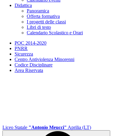
Didattica
Panoramica
Offerta formativa
I progetti delle classi
Libri di testo
Calendario Scolastico e Orari
POC 2014-2020
PNRR
Sicurezza
Centro Antiviolenza Minorenni
Codice Disciplinare
Area Riservata
Liceo Statale
"Antonio Meucci"
Aprilia (LT)