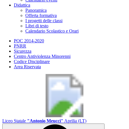
Didattica
Panoramica
Offerta formativa
I progetti delle classi
Libri di testo
Calendario Scolastico e Orari
POC 2014-2020
PNRR
Sicurezza
Centro Antiviolenza Minorenni
Codice Disciplinare
Area Riservata
Liceo Statale
"Antonio Meucci"
Aprilia (LT)