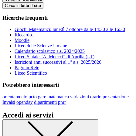
Cerca in
tutto il sito
Ricerche frequenti
Giochi Matematici: lunedì 7 ottobre dalle 14:30 alle 16:30
Riccardo.
Moodle
Liceo delle Scienze Umane
Calendario scolastico a.s. 2024/2025
Liceo Statale “A. Meucci” di Aprilia (LT)
Iscrizioni anni successivi al 1° a.s. 2025/2026
Pago in Rete
Liceo Scientifico
Potrebbero interessarti
orientamento
pcto
gare
matematica
variazioni orario
presentazione
Invalsi
openday
dipartimenti
pnrr
Accedi ai servizi