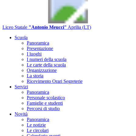
Liceo Statale
"Antonio Meucci"
Aprilia (LT)
Scuola
Panoramica
Presentazione
I luoghi
I numeri della scuola
Le carte della scuola
Organizzazione
La storia
Ricevimento Orari Segreterie
Servizi
Panoramica
Personale scolastico
Famiglie e studenti
Percorsi di studio
Novità
Panoramica
Le notizie
Le circolari
Calendario eventi