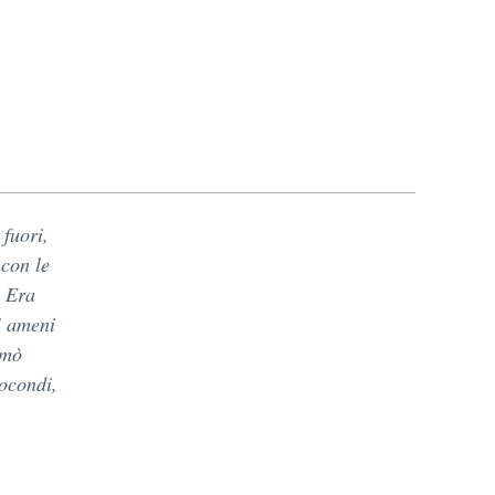
 fuori,
 con le
. Era
pi ameni
rmò
iocondi,