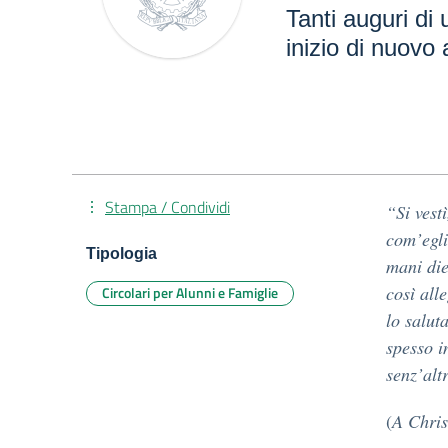
Tanti auguri di 
inizio di nuovo
Stampa / Condividi
“Si vest
com’egli
Tipologia
mani die
così all
Circolari per Alunni e Famiglie
lo salut
spesso in
senz’alt
(
A Chri