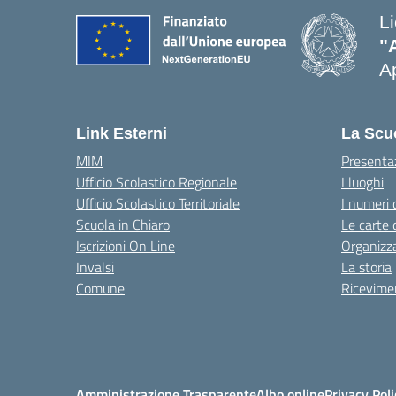
L
"
Ap
Link Esterni
La Scu
MIM
Presenta
Ufficio Scolastico Regionale
I luoghi
Ufficio Scolastico Territoriale
I numeri 
Scuola in Chiaro
Le carte 
Iscrizioni On Line
Organizz
Invalsi
La storia
Comune
Ricevimen
Amministrazione Trasparente
Albo online
Privacy Poli