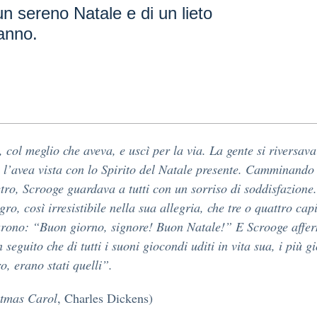
un sereno Natale e di un lieto
 anno.
ì, col meglio che aveva, e uscì per la via. La gente si riversava
 l’avea vista con lo Spirito del Natale presente. Camminando
tro, Scrooge guardava a tutti con un sorriso di soddisfazione
egro, così irresistibile nella sua allegria, che tre o quattro ca
arono: “Buon giorno, signore! Buon Natale!” E Scrooge affe
 seguito che di tutti i suoni giocondi uditi in vita sua, i più g
ro, erano stati quelli”.
stmas
Carol
, Charles Dickens)