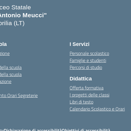
iceo Statale
Antonio Meucci"
rilia (LT)
ola
I Servizi
zione
Personale scolastico
Famiglie e studenti
della scuola
Percorsi di studio
della scuola
Didattica
azione
Offerta formativa
I progetti delle classi
to Orari Segreterie
Libri di testo
Calendario Scolastico e Orari
cy
Dichiarazione di accessibilità
Obiettivi di accessibilità