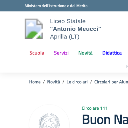
Vai ai contenuti
Vai al menu di navigazione
Vai al footer
Ministero dell'Istruzione e del Merito
Liceo Statale
"Antonio Meucci"
Aprilia (LT)
Scuola
Servizi
Novità
Didattica
Home
Novità
Le circolari
Circolari per Alu
Circolare 111
Buon Na