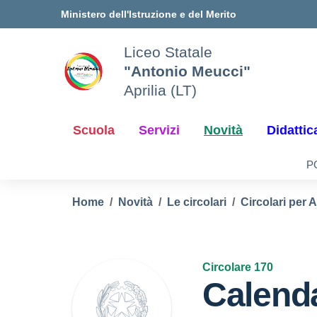
Vai ai contenuti
Vai al menu di navigazione
Vai al footer
Ministero dell'Istruzione e del Merito
Liceo Statale
"Antonio Meucci"
Aprilia (LT)
Scuola
Servizi
Novità
Didattic
P
Home
Novità
Le circolari
Circolari per 
Circolare 170
Calend