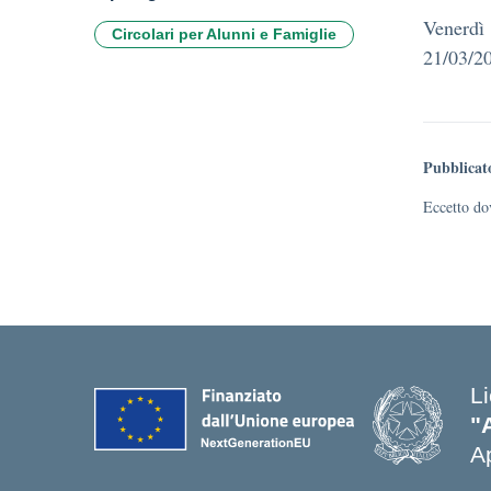
Venerdì
Circolari per Alunni e Famiglie
21/03/20
Pubblicat
Eccetto dov
L
"
Ap