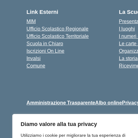
Link Esterni
La Scu
MIM
Present
Ufficio Scolastico Regionale
I luoghi
Ufficio Scolastico Territoriale
I numeri
Scuola in Chiaro
Le carte
Iscrizioni On Line
Organiz
Invalsi
La storia
Comune
Ricevime
Amministrazione Trasparente
Albo online
Privac
Diamo valore alla tua privacy
Centralino:
+39 06 9257678
Utilizziamo i cookie per migliorare la tua esperienza di