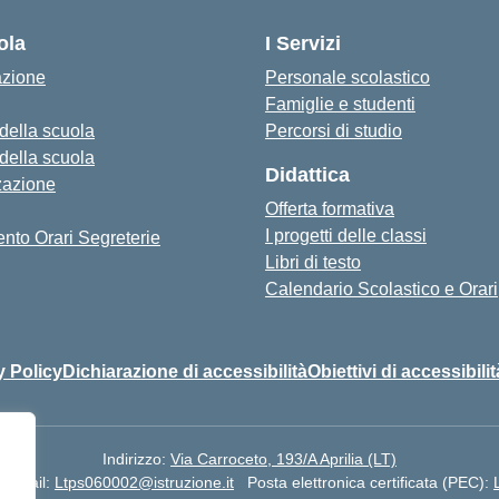
ola
I Servizi
azione
Personale scolastico
Famiglie e studenti
 della scuola
Percorsi di studio
 della scuola
Didattica
zazione
Offerta formativa
I progetti delle classi
nto Orari Segreterie
Libri di testo
Calendario Scolastico e Orari
y Policy
Dichiarazione di accessibilità
Obiettivi di accessibilit
Indirizzo:
Via Carroceto, 193/A Aprilia (LT)
Email:
Ltps060002@istruzione.it
Posta elettronica certificata (PEC):