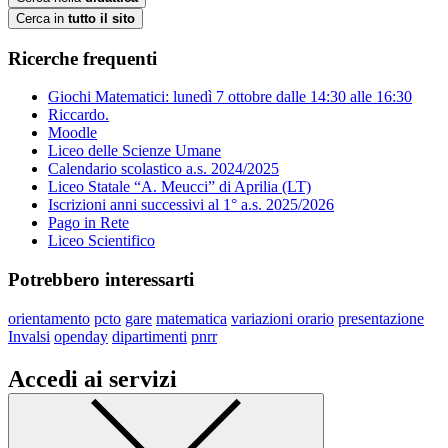
Cerca in
tutto il sito
Ricerche frequenti
Giochi Matematici: lunedì 7 ottobre dalle 14:30 alle 16:30
Riccardo.
Moodle
Liceo delle Scienze Umane
Calendario scolastico a.s. 2024/2025
Liceo Statale “A. Meucci” di Aprilia (LT)
Iscrizioni anni successivi al 1° a.s. 2025/2026
Pago in Rete
Liceo Scientifico
Potrebbero interessarti
orientamento
pcto
gare
matematica
variazioni orario
presentazione
Invalsi
openday
dipartimenti
pnrr
Accedi ai servizi