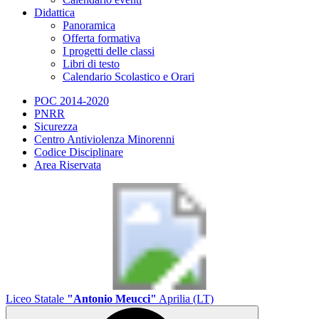
Didattica
Panoramica
Offerta formativa
I progetti delle classi
Libri di testo
Calendario Scolastico e Orari
POC 2014-2020
PNRR
Sicurezza
Centro Antiviolenza Minorenni
Codice Disciplinare
Area Riservata
Liceo Statale
"Antonio Meucci"
Aprilia (LT)