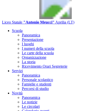
Liceo Statale
"Antonio Meucci"
Aprilia (LT)
Scuola
Panoramica
Presentazione
I luoghi
I numeri della scuola
Le carte della scuola
Organizzazione
La storia
Ricevimento Orari Segreterie
Servizi
Panoramica
Personale scolastico
Famiglie e studenti
Percorsi di studio
Novità
Panoramica
Le notizie
Le circolari
Calendario eventi