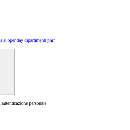
alsi
openday
dipartimenti
pnrr
a autenticazione personale.