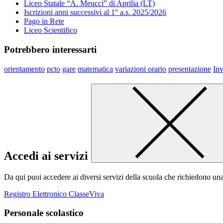
Liceo Statale “A. Meucci” di Aprilia (LT)
Iscrizioni anni successivi al 1° a.s. 2025/2026
Pago in Rete
Liceo Scientifico
Potrebbero interessarti
orientamento
pcto
gare
matematica
variazioni orario
presentazione
Inv
Accedi ai servizi
Da qui puoi accedere ai diversi servizi della scuola che richiedono un
Registro Elettronico ClasseViva
Personale scolastico