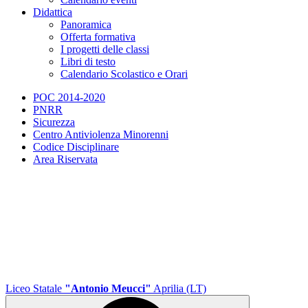
Didattica
Panoramica
Offerta formativa
I progetti delle classi
Libri di testo
Calendario Scolastico e Orari
POC 2014-2020
PNRR
Sicurezza
Centro Antiviolenza Minorenni
Codice Disciplinare
Area Riservata
Liceo Statale
"Antonio Meucci"
Aprilia (LT)