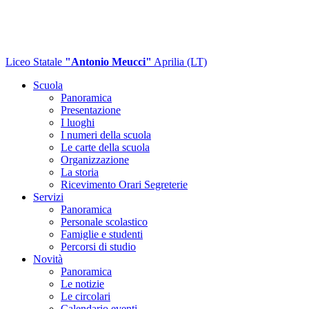
Liceo Statale
"Antonio Meucci"
Aprilia (LT)
Scuola
Panoramica
Presentazione
I luoghi
I numeri della scuola
Le carte della scuola
Organizzazione
La storia
Ricevimento Orari Segreterie
Servizi
Panoramica
Personale scolastico
Famiglie e studenti
Percorsi di studio
Novità
Panoramica
Le notizie
Le circolari
Calendario eventi