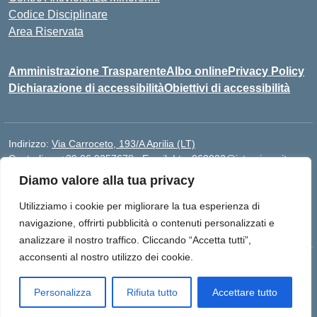
Codice Disciplinare
Area Riservata
Amministrazione Trasparente
Albo online
Privacy Policy
Dichiarazione di accessibilità
Obiettivi di accessibilità
Indirizzo:
Via Carroceto, 193/A Aprilia (LT)
Centralino:
+39 06 9257678
Email:
Ltps060002@istruzione.it
Posta elettronica certificata (PEC):
Ltps060002@pec.istruzione.it
Diamo valore alla tua privacy
Codice fiscale: 91001930592
Utilizziamo i cookie per migliorare la tua esperienza di
Codice meccanografico:
LTPS060002
navigazione, offrirti pubblicità o contenuti personalizzati e
analizzare il nostro traffico. Cliccando “Accetta tutti”,
acconsenti al nostro utilizzo dei cookie.
Idea e progetto di Designers Italia
Personalizza
Rifiuta tutto
Accettare tutto