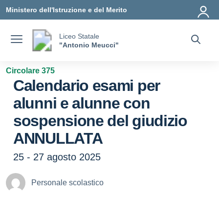
Vai ai contenuti
Vai al menu di navigazione
Vai al footer
Ministero dell'Istruzione e del Merito
Liceo Statale
"Antonio Meucci"
Circolare 375
Calendario esami per
alunni e alunne con
sospensione del giudizio
ANNULLATA
25 - 27 agosto 2025
Personale scolastico