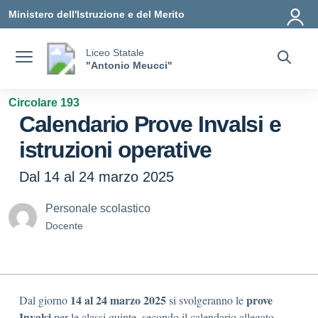
Vai ai contenuti
Vai al menu di navigazione
Vai al footer
Ministero dell'Istruzione e del Merito
Liceo Statale
"Antonio Meucci"
Circolare 193
Calendario Prove Invalsi e
istruzioni operative
Dal 14 al 24 marzo 2025
Personale scolastico
Docente
14 al 24 marzo 2025
prove
Dal giorno
si svolgeranno le
Invalsi
per le classi quinte, secondo il calendario allegato.