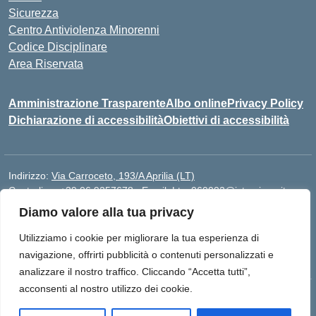
Sicurezza
Centro Antiviolenza Minorenni
Codice Disciplinare
Area Riservata
Amministrazione Trasparente
Albo online
Privacy Policy
Dichiarazione di accessibilità
Obiettivi di accessibilità
Indirizzo:
Via Carroceto, 193/A Aprilia (LT)
Centralino:
+39 06 9257678
Email:
Ltps060002@istruzione.it
Posta elettronica certificata (PEC):
Ltps060002@pec.istruzione.it
Diamo valore alla tua privacy
Codice fiscale: 91001930592
Utilizziamo i cookie per migliorare la tua esperienza di
Codice meccanografico:
LTPS060002
navigazione, offrirti pubblicità o contenuti personalizzati e
analizzare il nostro traffico. Cliccando “Accetta tutti”,
acconsenti al nostro utilizzo dei cookie.
Idea e progetto di Designers Italia