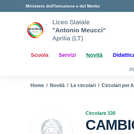
Vai ai contenuti
Vai al menu di navigazione
Vai al footer
Ministero dell'Istruzione e del Merito
Liceo Statale
"Antonio Meucci"
Aprilia (LT)
Scuola
Servizi
Novità
Didattic
P
Home
Novità
Le circolari
Circolari per 
Circolare 330
CAMBI