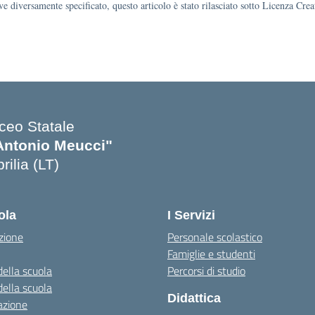
e diversamente specificato, questo articolo è stato rilasciato sotto Licenza Cr
iceo Statale
Antonio Meucci"
rilia (LT)
ola
I Servizi
zione
Personale scolastico
Famiglie e studenti
della scuola
Percorsi di studio
della scuola
Didattica
azione