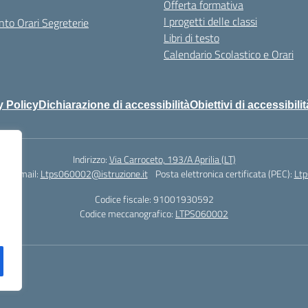
Offerta formativa
I progetti delle classi
to Orari Segreterie
Libri di testo
Calendario Scolastico e Orari
y Policy
Dichiarazione di accessibilità
Obiettivi di accessibilit
Indirizzo:
Via Carroceto, 193/A Aprilia (LT)
78
Email:
Ltps060002@istruzione.it
Posta elettronica certificata (PEC):
Ltp
Codice fiscale: 91001930592
Codice meccanografico:
LTPS060002