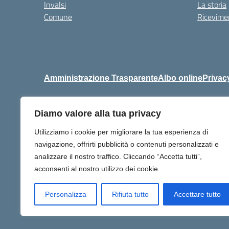
Invalsi
La storia
Comune
Ricevimen
Amministrazione Trasparente
Albo online
Privac
Diamo valore alla tua privacy
Centralino:
+39 06 92576
Utilizziamo i cookie per migliorare la tua esperienza di
navigazione, offrirti pubblicità o contenuti personalizzati e
analizzare il nostro traffico. Cliccando “Accetta tutti”,
acconsenti al nostro utilizzo dei cookie.
Personalizza
Rifiuta tutto
Accettare tutto