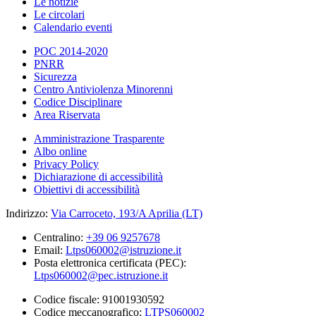
Le notizie
Le circolari
Calendario eventi
POC 2014-2020
PNRR
Sicurezza
Centro Antiviolenza Minorenni
Codice Disciplinare
Area Riservata
Amministrazione Trasparente
Albo online
Privacy Policy
Dichiarazione di accessibilità
Obiettivi di accessibilità
Indirizzo:
Via Carroceto, 193/A Aprilia (LT)
Centralino:
+39 06 9257678
Email:
Ltps060002@istruzione.it
Posta elettronica certificata (PEC):
Ltps060002@pec.istruzione.it
Codice fiscale: 91001930592
Codice meccanografico:
LTPS060002