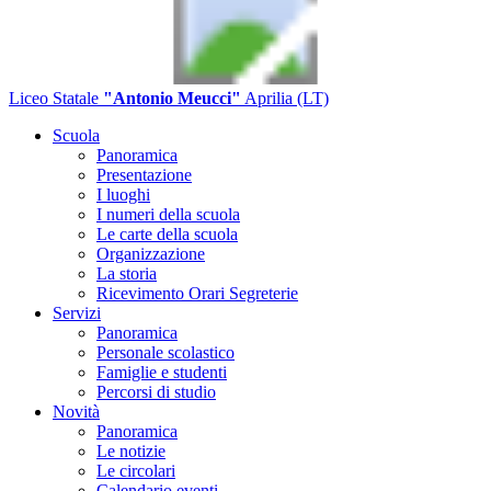
Liceo Statale
"Antonio Meucci"
Aprilia (LT)
Scuola
Panoramica
Presentazione
I luoghi
I numeri della scuola
Le carte della scuola
Organizzazione
La storia
Ricevimento Orari Segreterie
Servizi
Panoramica
Personale scolastico
Famiglie e studenti
Percorsi di studio
Novità
Panoramica
Le notizie
Le circolari
Calendario eventi