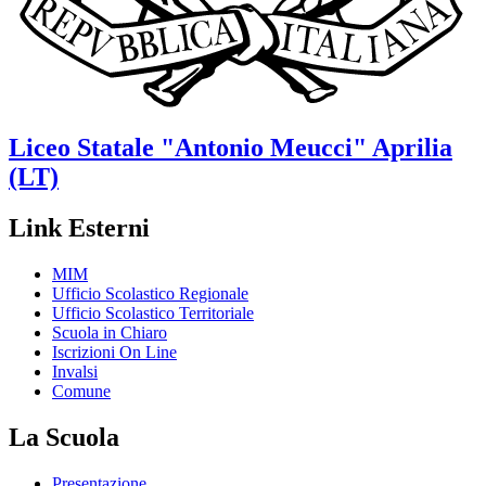
Liceo Statale
"Antonio Meucci"
Aprilia
(LT)
Link Esterni
MIM
Ufficio Scolastico Regionale
Ufficio Scolastico Territoriale
Scuola in Chiaro
Iscrizioni On Line
Invalsi
Comune
La Scuola
Presentazione