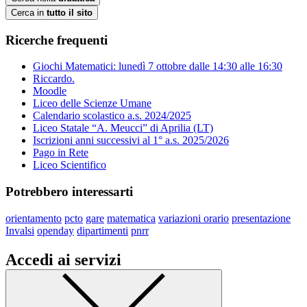
Cerca in
tutto il sito
Ricerche frequenti
Giochi Matematici: lunedì 7 ottobre dalle 14:30 alle 16:30
Riccardo.
Moodle
Liceo delle Scienze Umane
Calendario scolastico a.s. 2024/2025
Liceo Statale “A. Meucci” di Aprilia (LT)
Iscrizioni anni successivi al 1° a.s. 2025/2026
Pago in Rete
Liceo Scientifico
Potrebbero interessarti
orientamento
pcto
gare
matematica
variazioni orario
presentazione
Invalsi
openday
dipartimenti
pnrr
Accedi ai servizi