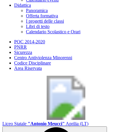
Didattica
Panoramica
Offerta formativa
I progetti delle classi
Libri di testo
Calendario Scolastico e Orari
POC 2014-2020
PNRR
Sicurezza
Centro Antiviolenza Minorenni
Codice Disciplinare
Area Riservata
Liceo Statale
"Antonio Meucci"
Aprilia (LT)