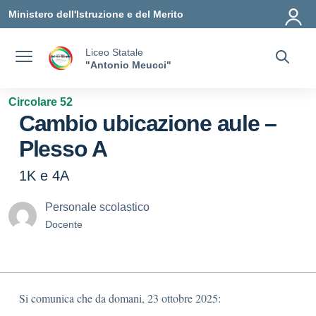
Vai ai contenuti
Vai al menu di navigazione
Vai al footer
Ministero dell'Istruzione e del Merito
Liceo Statale
"Antonio Meucci"
Circolare 52
Cambio ubicazione aule –
Plesso A
1K e 4A
Personale scolastico
Docente
Si comunica che da domani, 23 ottobre 2025: