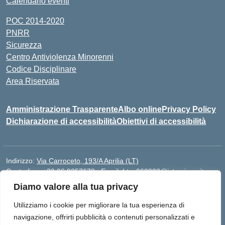
Calendario eventi
POC 2014-2020
PNRR
Sicurezza
Centro Antiviolenza Minorenni
Codice Disciplinare
Area Riservata
Amministrazione Trasparente
Albo online
Privacy Policy
Dichiarazione di accessibilità
Obiettivi di accessibilità
Indirizzo:
Via Carroceto, 193/A Aprilia (LT)
Centralino:
+39 06 9257678
Email:
Ltps060002@istruzione.it
Posta elettronica certificata (PEC):
Ltps060002@pec.istruzione.it
Diamo valore alla tua privacy
Codice fiscale: 91001930592
Utilizziamo i cookie per migliorare la tua esperienza di
Codice meccanografico:
LTPS060002
navigazione, offrirti pubblicità o contenuti personalizzati e