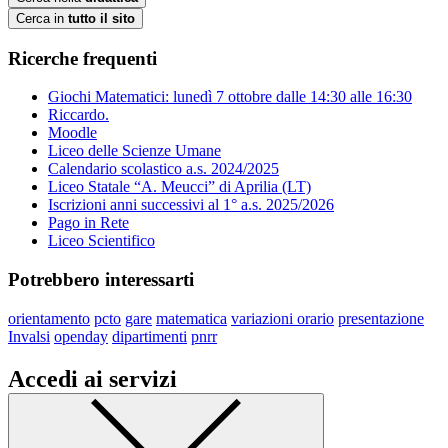
Cerca in
tutto il sito
Ricerche frequenti
Giochi Matematici: lunedì 7 ottobre dalle 14:30 alle 16:30
Riccardo.
Moodle
Liceo delle Scienze Umane
Calendario scolastico a.s. 2024/2025
Liceo Statale “A. Meucci” di Aprilia (LT)
Iscrizioni anni successivi al 1° a.s. 2025/2026
Pago in Rete
Liceo Scientifico
Potrebbero interessarti
orientamento
pcto
gare
matematica
variazioni orario
presentazione
Invalsi
openday
dipartimenti
pnrr
Accedi ai servizi