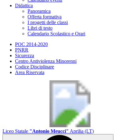
Didattica
Panoramica
Offerta formativa
I progetti delle classi
Libri di testo
Calendario Scolastico e Orari
POC 2014-2020
PNRR
Sicurezza
Centro Antiviolenza Minorenni
Codice Disciplinare
Area Riservata
Liceo Statale
"Antonio Meucci"
Aprilia (LT)