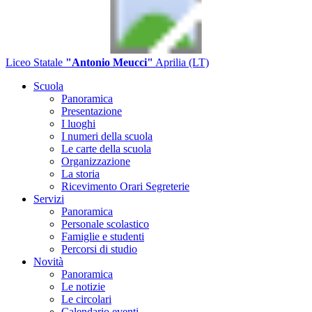
Liceo Statale
"Antonio Meucci"
Aprilia (LT)
Scuola
Panoramica
Presentazione
I luoghi
I numeri della scuola
Le carte della scuola
Organizzazione
La storia
Ricevimento Orari Segreterie
Servizi
Panoramica
Personale scolastico
Famiglie e studenti
Percorsi di studio
Novità
Panoramica
Le notizie
Le circolari
Calendario eventi