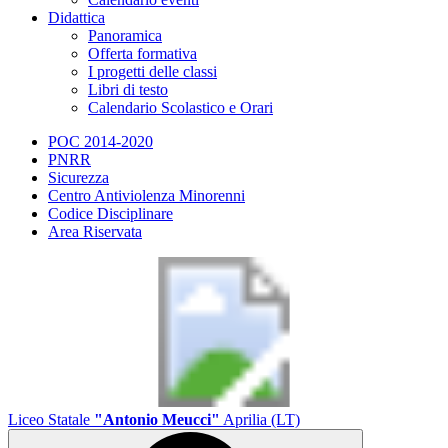
Didattica
Panoramica
Offerta formativa
I progetti delle classi
Libri di testo
Calendario Scolastico e Orari
POC 2014-2020
PNRR
Sicurezza
Centro Antiviolenza Minorenni
Codice Disciplinare
Area Riservata
Liceo Statale
"Antonio Meucci"
Aprilia (LT)