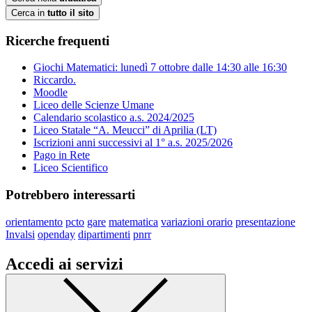
Cerca in
tutto il sito
Ricerche frequenti
Giochi Matematici: lunedì 7 ottobre dalle 14:30 alle 16:30
Riccardo.
Moodle
Liceo delle Scienze Umane
Calendario scolastico a.s. 2024/2025
Liceo Statale “A. Meucci” di Aprilia (LT)
Iscrizioni anni successivi al 1° a.s. 2025/2026
Pago in Rete
Liceo Scientifico
Potrebbero interessarti
orientamento
pcto
gare
matematica
variazioni orario
presentazione
Invalsi
openday
dipartimenti
pnrr
Accedi ai servizi