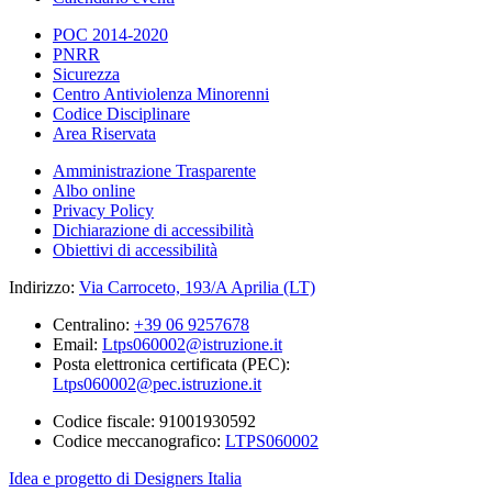
POC 2014-2020
PNRR
Sicurezza
Centro Antiviolenza Minorenni
Codice Disciplinare
Area Riservata
Amministrazione Trasparente
Albo online
Privacy Policy
Dichiarazione di accessibilità
Obiettivi di accessibilità
Indirizzo:
Via Carroceto, 193/A Aprilia (LT)
Centralino:
+39 06 9257678
Email:
Ltps060002@istruzione.it
Posta elettronica certificata (PEC):
Ltps060002@pec.istruzione.it
Codice fiscale: 91001930592
Codice meccanografico:
LTPS060002
Idea e progetto di Designers Italia