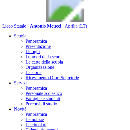
Liceo Statale
"Antonio Meucci"
Aprilia (LT)
Scuola
Panoramica
Presentazione
I luoghi
I numeri della scuola
Le carte della scuola
Organizzazione
La storia
Ricevimento Orari Segreterie
Servizi
Panoramica
Personale scolastico
Famiglie e studenti
Percorsi di studio
Novità
Panoramica
Le notizie
Le circolari
Calendario eventi