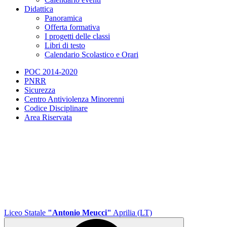
Didattica
Panoramica
Offerta formativa
I progetti delle classi
Libri di testo
Calendario Scolastico e Orari
POC 2014-2020
PNRR
Sicurezza
Centro Antiviolenza Minorenni
Codice Disciplinare
Area Riservata
Liceo Statale
"Antonio Meucci"
Aprilia (LT)