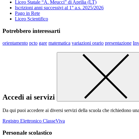
Liceo Statale “A. Meucci” di Aprilia (LT)
Iscrizioni anni successivi al 1° a.s. 2025/2026
Pago in Rete
Liceo Scientifico
Potrebbero interessarti
orientamento
pcto
gare
matematica
variazioni orario
presentazione
Inv
Accedi ai servizi
Da qui puoi accedere ai diversi servizi della scuola che richiedono un
Registro Elettronico ClasseViva
Personale scolastico