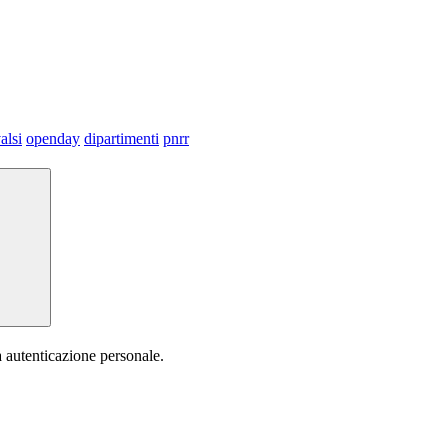
alsi
openday
dipartimenti
pnrr
a autenticazione personale.