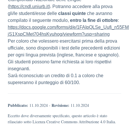
(
https://cndl.uniurb.it
). Potranno accedere alla prova
gli/le studenti/esse delle
classi quinte
che avranno
compilato il seguente modulo,
entro la fine di ottobre
:
https://docs.google.com/forms/d/e/1FAIpQLSe_Uufj_n55
jS1XspCMet704hsKvuhog/viewform?usp=sharing
Per coloro che volessero esercitarsi prima della prova
ufficiale, sono disponibili i test delle precedenti edizioni
per ogni lingua prevista (inglese, francese e spagnolo).
Gli studenti possono farne richiesta ai loro rispettivi
insegnanti.
Sarà riconosciuto un credito di 0.1 a coloro che
supereranno il punteggio di 60/100.
Pubblicato:
Revisione:
11.10.2024
-
11.10.2024
Eccetto dove diversamente specificato, questo articolo è stato
rilasciato sotto Licenza Creative Commons Attribuzione 4.0 Italia.