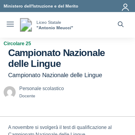
Vai ai contenuti
Vai al menu di navigazione
Vai al footer
Ministero dell'Istruzione e del Merito
Liceo Statale
"Antonio Meucci"
Circolare 25
Campionato Nazionale
delle Lingue
Campionato Nazionale delle Lingue
Personale scolastico
Docente
A novembre si svolgerà il test di qualificazione al
Campionato Nazionale delle Lingue