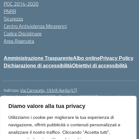
POC 2014-2020
PNRR
Sicurezza
Centro Antiviolenza Minorenni
Codice Disciplinare
Area Riservata
Amministrazione Trasparente
Albo online
Privacy Policy
Dichiarazione di accessibilità
Obiettivi di accessibilità
Indirizzo:
Via Carroceto, 193/A Aprilia (LT)
Centralino:
+39 06 9257678
Email:
Ltps060002@istruzione.it
Posta elettronica certificata (PEC):
Ltps060002@pec.istruzione.it
Diamo valore alla tua privacy
Codice fiscale: 91001930592
Utilizziamo i cookie per migliorare la tua esperienza di
Codice meccanografico:
LTPS060002
navigazione, offrirti pubblicità o contenuti personalizzati e
analizzare il nostro traffico. Cliccando “Accetta tutti”,