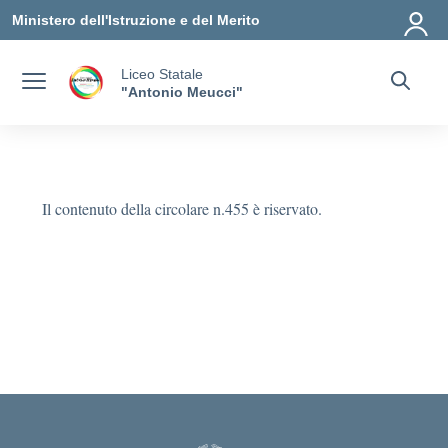
Vai ai contenuti
Vai al menu di navigazione
Vai al footer
Ministero dell'Istruzione e del Merito
Liceo Statale
"Antonio Meucci"
Il contenuto della circolare n.455 è riservato.