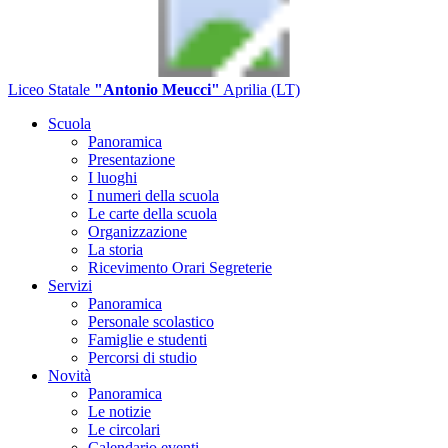
Liceo Statale
"Antonio Meucci"
Aprilia (LT)
Scuola
Panoramica
Presentazione
I luoghi
I numeri della scuola
Le carte della scuola
Organizzazione
La storia
Ricevimento Orari Segreterie
Servizi
Panoramica
Personale scolastico
Famiglie e studenti
Percorsi di studio
Novità
Panoramica
Le notizie
Le circolari
Calendario eventi