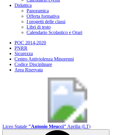
Didattica
Panoramica
Offerta formativa
I progetti delle classi
Libri di testo
Calendario Scolastico e Orari
POC 2014-2020
PNRR
Sicurezza
Centro Antiviolenza Minorenni
Codice Disciplinare
Area Riservata
Liceo Statale
"Antonio Meucci"
Aprilia (LT)