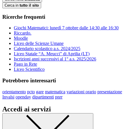
Cerca in
tutto il sito
Ricerche frequenti
Giochi Matematici: lunedì 7 ottobre dalle 14:30 alle 16:30
Riccardo.
Moodle
Liceo delle Scienze Umane
Calendario scolastico a.s. 2024/2025
Liceo Statale “A. Meucci” di Aprilia (LT)
Iscrizioni anni successivi al 1° a.s. 2025/2026
Pago in Rete
Liceo Scientifico
Potrebbero interessarti
orientamento
pcto
gare
matematica
variazioni orario
presentazione
Invalsi
openday
dipartimenti
pnrr
Accedi ai servizi