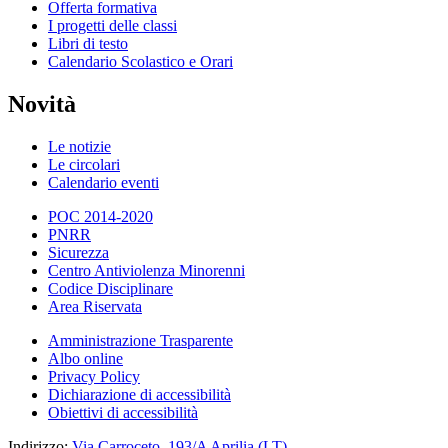
Offerta formativa
I progetti delle classi
Libri di testo
Calendario Scolastico e Orari
Novità
Le notizie
Le circolari
Calendario eventi
POC 2014-2020
PNRR
Sicurezza
Centro Antiviolenza Minorenni
Codice Disciplinare
Area Riservata
Amministrazione Trasparente
Albo online
Privacy Policy
Dichiarazione di accessibilità
Obiettivi di accessibilità
Indirizzo:
Via Carroceto, 193/A Aprilia (LT)