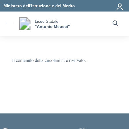
Vai ai contenuti
Vai al menu di navigazione
Vai al footer
Ministero dell'Istruzione e del Merito
Liceo Statale
"Antonio Meucci"
Il contenuto della circolare n. è riservato.