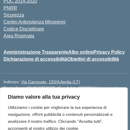
POC 2014-2020
PNRR
Sicurezza
Centro Antiviolenza Minorenni
Codice Disciplinare
Area Riservata
Amministrazione Trasparente
Albo online
Privacy Policy
Dichiarazione di accessibilità
Obiettivi di accessibilità
Indirizzo:
Via Carroceto, 193/A Aprilia (LT)
Centralino:
+39 06 9257678
Email:
Ltps060002@istruzione.it
Posta elettronica certificata (PEC):
Ltps060002@pec.istruzione.it
Diamo valore alla tua privacy
Codice fiscale: 91001930592
Utilizziamo i cookie per migliorare la tua esperienza di
Codice meccanografico:
LTPS060002
navigazione, offrirti pubblicità o contenuti personalizzati e
analizzare il nostro traffico. Cliccando “Accetta tutti”,
acconsenti al nostro utilizzo dei cookie.