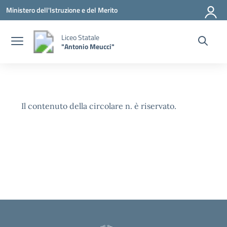
Vai ai contenuti
Vai al menu di navigazione
Vai al footer
Ministero dell'Istruzione e del Merito
Liceo Statale
"Antonio Meucci"
Il contenuto della circolare n. è riservato.