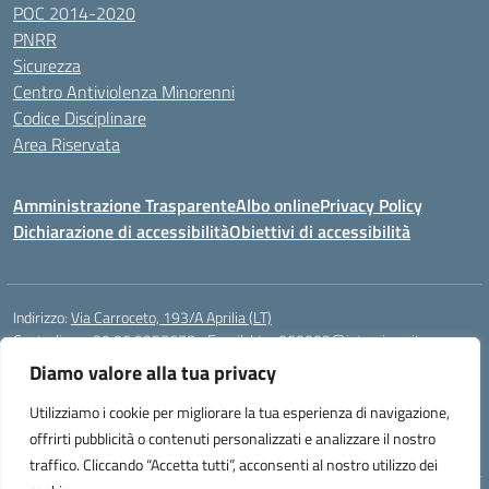
POC 2014-2020
PNRR
Sicurezza
Centro Antiviolenza Minorenni
Codice Disciplinare
Area Riservata
Amministrazione Trasparente
Albo online
Privacy Policy
Dichiarazione di accessibilità
Obiettivi di accessibilità
Indirizzo:
Via Carroceto, 193/A Aprilia (LT)
Centralino:
+39 06 9257678
Email:
Ltps060002@istruzione.it
Posta elettronica certificata (PEC):
Ltps060002@pec.istruzione.it
Diamo valore alla tua privacy
Codice fiscale: 91001930592
Utilizziamo i cookie per migliorare la tua esperienza di navigazione,
Codice meccanografico:
LTPS060002
offrirti pubblicità o contenuti personalizzati e analizzare il nostro
traffico. Cliccando “Accetta tutti”, acconsenti al nostro utilizzo dei