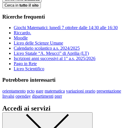
Cerca in
tutto il sito
Ricerche frequenti
Giochi Matematici: lunedì 7 ottobre dalle 14:30 alle 16:30
Riccardo.
Moodle
Liceo delle Scienze Umane
Calendario scolastico a.s. 2024/2025
Liceo Statale “A. Meucci” di Aprilia (LT)
Iscrizioni anni successivi al 1° a.s. 2025/2026
Pago in Rete
Liceo Scientifico
Potrebbero interessarti
orientamento
pcto
gare
matematica
variazioni orario
presentazione
Invalsi
openday
dipartimenti
pnrr
Accedi ai servizi