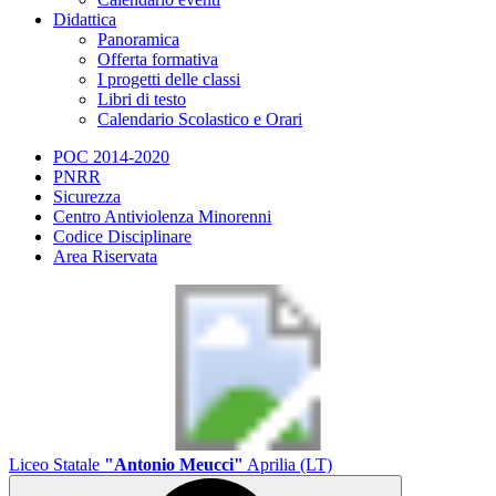
Didattica
Panoramica
Offerta formativa
I progetti delle classi
Libri di testo
Calendario Scolastico e Orari
POC 2014-2020
PNRR
Sicurezza
Centro Antiviolenza Minorenni
Codice Disciplinare
Area Riservata
Liceo Statale
"Antonio Meucci"
Aprilia (LT)