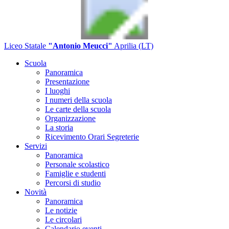
Liceo Statale
"Antonio Meucci"
Aprilia (LT)
Scuola
Panoramica
Presentazione
I luoghi
I numeri della scuola
Le carte della scuola
Organizzazione
La storia
Ricevimento Orari Segreterie
Servizi
Panoramica
Personale scolastico
Famiglie e studenti
Percorsi di studio
Novità
Panoramica
Le notizie
Le circolari
Calendario eventi