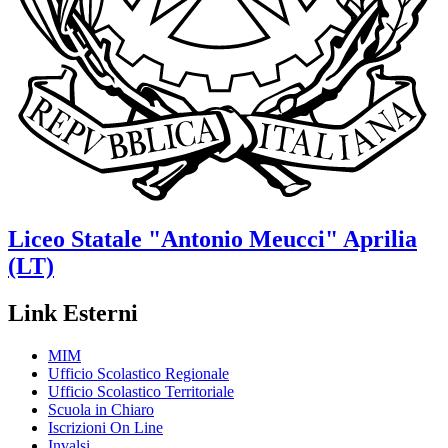
Liceo Statale
"Antonio Meucci"
Aprilia
(LT)
Link Esterni
MIM
Ufficio Scolastico Regionale
Ufficio Scolastico Territoriale
Scuola in Chiaro
Iscrizioni On Line
Invalsi