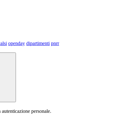
alsi
openday
dipartimenti
pnrr
a autenticazione personale.