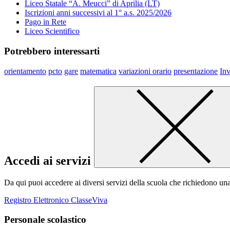
Liceo Statale “A. Meucci” di Aprilia (LT)
Iscrizioni anni successivi al 1° a.s. 2025/2026
Pago in Rete
Liceo Scientifico
Potrebbero interessarti
orientamento
pcto
gare
matematica
variazioni orario
presentazione
Inv
Accedi ai servizi
Da qui puoi accedere ai diversi servizi della scuola che richiedono un
Registro Elettronico ClasseViva
Personale scolastico