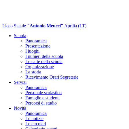
Liceo Statale
"Antonio Meucci"
Aprilia (LT)
Scuola
Panoramica
Presentazione
I luoghi
I numeri della scuola
Le carte della scuola
Organizzazione
La storia
Ricevimento Orari Segreterie
Servizi
Panoramica
Personale scolastico
Famiglie e studenti
Percorsi di studio
Novità
Panoramica
Le notizie
Le circolari
Calendario eventi