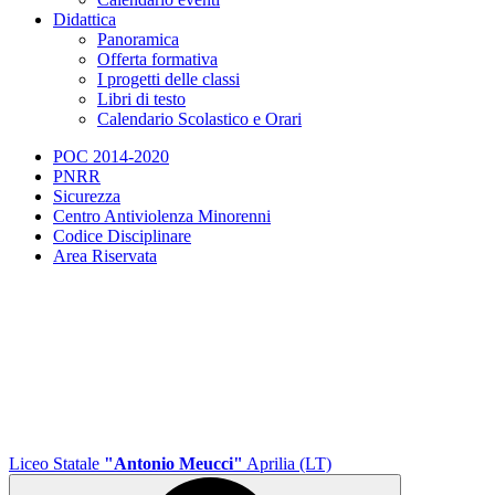
Didattica
Panoramica
Offerta formativa
I progetti delle classi
Libri di testo
Calendario Scolastico e Orari
POC 2014-2020
PNRR
Sicurezza
Centro Antiviolenza Minorenni
Codice Disciplinare
Area Riservata
Liceo Statale
"Antonio Meucci"
Aprilia (LT)