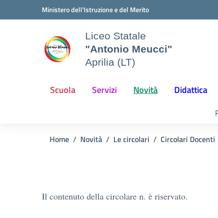
Vai ai contenuti
Vai al menu di navigazione
Vai al footer
Ministero dell'Istruzione e del Merito
Liceo Statale
"Antonio Meucci"
Aprilia (LT)
Scuola
Servizi
Novità
Didattica
Home
Novità
Le circolari
Circolari Docenti
Il contenuto della circolare n. è riservato.