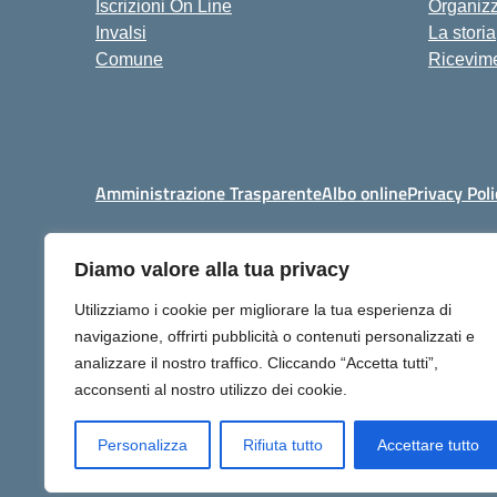
Iscrizioni On Line
Organiz
Invalsi
La storia
Comune
Ricevime
Amministrazione Trasparente
Albo online
Privacy Poli
Diamo valore alla tua privacy
Centralino:
+39 06 9257678
Utilizziamo i cookie per migliorare la tua esperienza di
navigazione, offrirti pubblicità o contenuti personalizzati e
analizzare il nostro traffico. Cliccando “Accetta tutti”,
acconsenti al nostro utilizzo dei cookie.
Personalizza
Rifiuta tutto
Accettare tutto