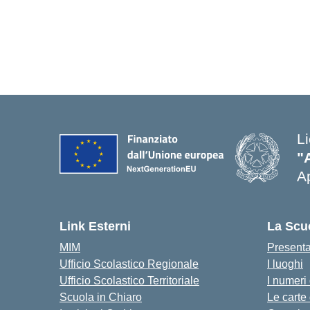
L
"
Ap
Link Esterni
La Scu
MIM
Present
Ufficio Scolastico Regionale
I luoghi
Ufficio Scolastico Territoriale
I numeri
Scuola in Chiaro
Le carte