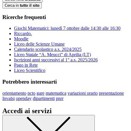
Cerca in
tutto il sito
Ricerche frequenti
Giochi Matematici: lunedì 7 ottobre dalle 14:30 alle 16:30
Riccardo.
Moodle
Liceo delle Scienze Umane
Calendario scolastico a.s. 2024/2025
Liceo Statale “A. Meucci” di Aprilia (LT)
Iscrizioni anni successivi al 1° a.s. 2025/2026
Pago in Rete
Liceo Scientifico
Potrebbero interessarti
orientamento
pcto
gare
matematica
variazioni orario
presentazione
Invalsi
openday
dipartimenti
pnrr
Accedi ai servizi