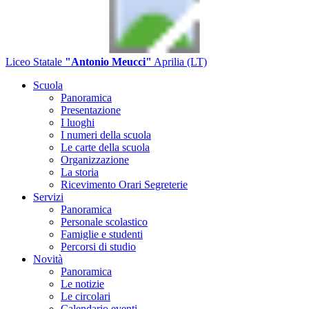
Liceo Statale
"Antonio Meucci"
Aprilia (LT)
Scuola
Panoramica
Presentazione
I luoghi
I numeri della scuola
Le carte della scuola
Organizzazione
La storia
Ricevimento Orari Segreterie
Servizi
Panoramica
Personale scolastico
Famiglie e studenti
Percorsi di studio
Novità
Panoramica
Le notizie
Le circolari
Calendario eventi