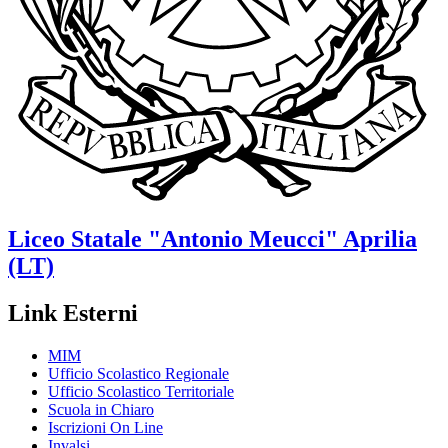
Liceo Statale
"Antonio Meucci"
Aprilia
(LT)
Link Esterni
MIM
Ufficio Scolastico Regionale
Ufficio Scolastico Territoriale
Scuola in Chiaro
Iscrizioni On Line
Invalsi