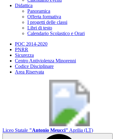
Didattica
Panoramica
Offerta formativa
I progetti delle classi
Libri di testo
Calendario Scolastico e Orari
POC 2014-2020
PNRR
Sicurezza
Centro Antiviolenza Minorenni
Codice Disciplinare
Area Riservata
Liceo Statale
"Antonio Meucci"
Aprilia (LT)