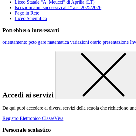
Liceo Statale “A. Meucci” di Aprilia (LT)
Iscrizioni anni successivi al 1° a.s. 2025/2026
Pago in Rete
Liceo Scientifico
Potrebbero interessarti
orientamento
pcto
gare
matematica
variazioni orario
presentazione
Inv
Accedi ai servizi
Da qui puoi accedere ai diversi servizi della scuola che richiedono un
Registro Elettronico ClasseViva
Personale scolastico