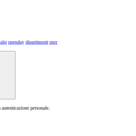
alsi
openday
dipartimenti
pnrr
a autenticazione personale.