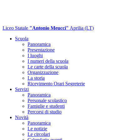
Liceo Statale
"Antonio Meucci"
Aprilia (LT)
Scuola
Panoramica
Presentazione
I luoghi
I numeri della scuola
Le carte della scuola
Organizzazione
La storia
Ricevimento Orari Segreterie
Servizi
Panoramica
Personale scolastico
Famiglie e studenti
Percorsi di studio
Novità
Panoramica
Le notizie
Le circolari
Calendario eventi