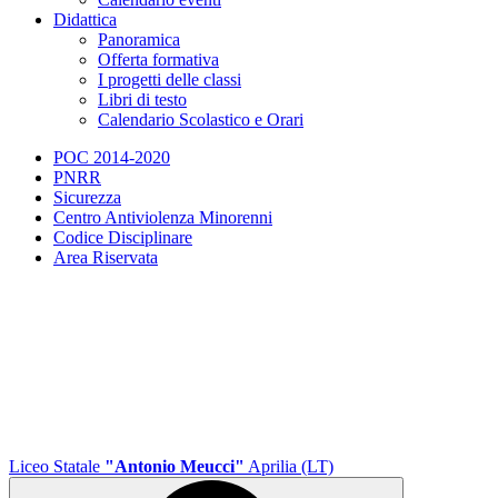
Didattica
Panoramica
Offerta formativa
I progetti delle classi
Libri di testo
Calendario Scolastico e Orari
POC 2014-2020
PNRR
Sicurezza
Centro Antiviolenza Minorenni
Codice Disciplinare
Area Riservata
Liceo Statale
"Antonio Meucci"
Aprilia (LT)