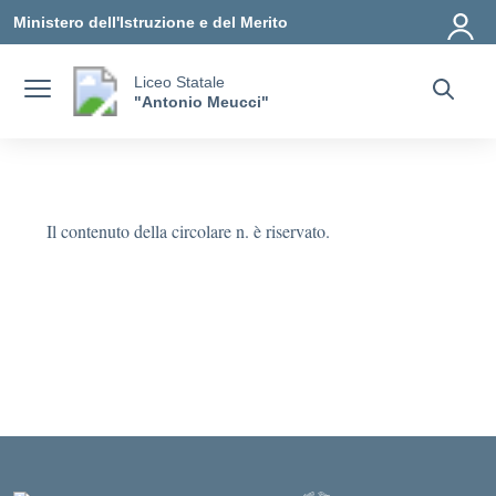
Vai ai contenuti
Vai al menu di navigazione
Vai al footer
Ministero dell'Istruzione e del Merito
Liceo Statale
"Antonio Meucci"
Il contenuto della circolare n. è riservato.