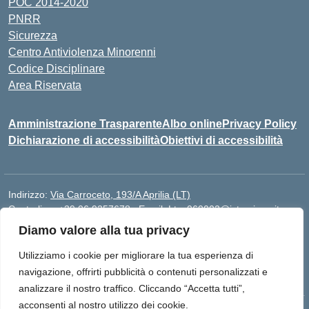
POC 2014-2020
PNRR
Sicurezza
Centro Antiviolenza Minorenni
Codice Disciplinare
Area Riservata
Amministrazione Trasparente
Albo online
Privacy Policy
Dichiarazione di accessibilità
Obiettivi di accessibilità
Indirizzo:
Via Carroceto, 193/A Aprilia (LT)
Centralino:
+39 06 9257678
Email:
Ltps060002@istruzione.it
Posta elettronica certificata (PEC):
Ltps060002@pec.istruzione.it
Diamo valore alla tua privacy
Codice fiscale: 91001930592
Utilizziamo i cookie per migliorare la tua esperienza di
Codice meccanografico:
LTPS060002
navigazione, offrirti pubblicità o contenuti personalizzati e
analizzare il nostro traffico. Cliccando “Accetta tutti”,
acconsenti al nostro utilizzo dei cookie.