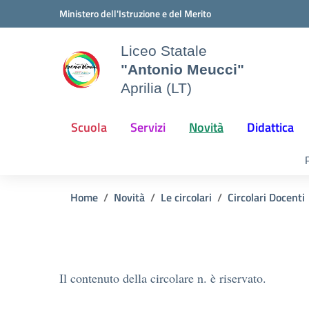
Vai ai contenuti
Vai al menu di navigazione
Vai al footer
Ministero dell'Istruzione e del Merito
Liceo Statale
"Antonio Meucci"
Aprilia (LT)
Scuola
Servizi
Novità
Didattica
Home
Novità
Le circolari
Circolari Docenti
Il contenuto della circolare n. è riservato.