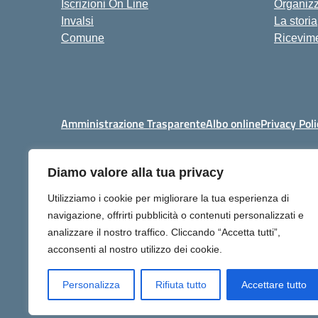
Iscrizioni On Line
Organiz
Invalsi
La storia
Comune
Ricevime
Amministrazione Trasparente
Albo online
Privacy Poli
Diamo valore alla tua privacy
Centralino:
+39 06 9257678
Utilizziamo i cookie per migliorare la tua esperienza di
navigazione, offrirti pubblicità o contenuti personalizzati e
analizzare il nostro traffico. Cliccando “Accetta tutti”,
acconsenti al nostro utilizzo dei cookie.
Personalizza
Rifiuta tutto
Accettare tutto