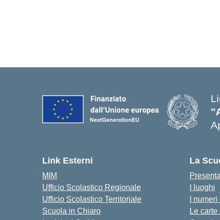
L
"
Ap
Link Esterni
La Scu
MIM
Present
Ufficio Scolastico Regionale
I luoghi
Ufficio Scolastico Territoriale
I numeri
Scuola in Chiaro
Le carte